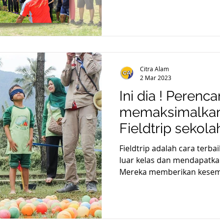
Citra Alam
2 Mar 2023
Ini dia ! Perenc
memaksimalkan
Fieldtrip sekola
Fieldtrip adalah cara terbai
luar kelas dan mendapatk
Mereka memberikan kesemp