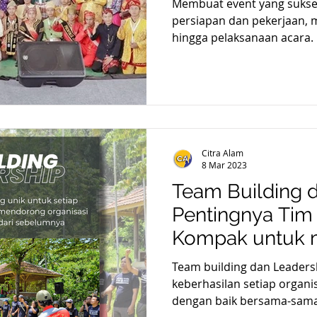
Membuat event yang suks
persiapan dan pekerjaan, 
hingga pelaksanaan acara. 
Citra Alam
8 Mar 2023
Team Building d
Pentingnya Tim
Kompak untuk m
dan misi
Team building dan Leadersh
keberhasilan setiap organi
dengan baik bersama-sama 