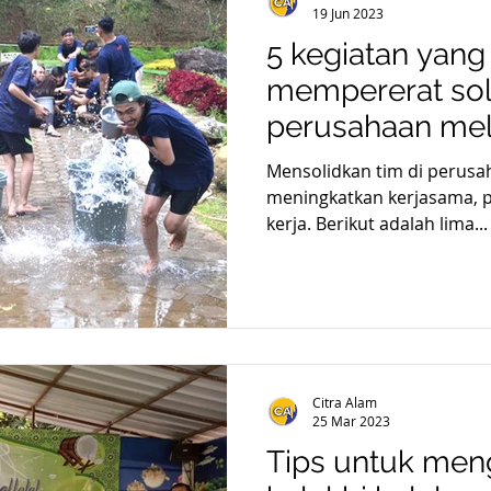
19 Jun 2023
5 kegiatan yang
mempererat soli
perusahaan mela
Outbound
Mensolidkan tim di perusa
meningkatkan kerjasama, p
kerja. Berikut adalah lima...
Citra Alam
25 Mar 2023
Tips untuk men