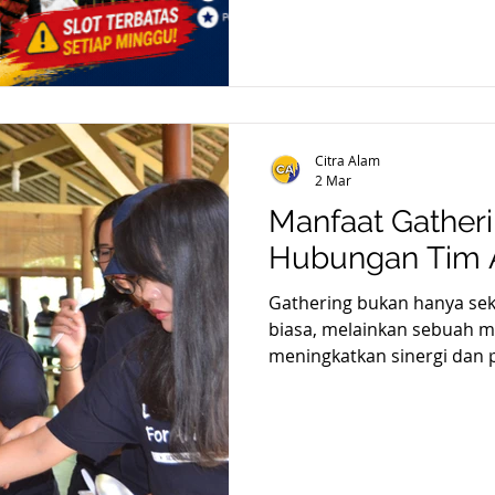
mempererat hubungan anta
kegiatan gathering perusaha
acara formal di hotel, teta
experiential activity di ala
menyenangkan dan bermakn
yang cocok untuk kegiatan 
Citra Alam
— tempat wisata edukasi 
2 Mar
Manfaat Gather
Hubungan Tim 
Gathering bukan hanya se
biasa, melainkan sebuah 
meningkatkan sinergi dan p
signifikan.