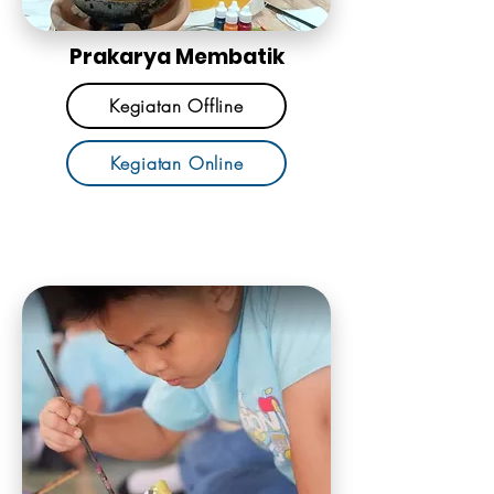
Prakarya Membatik
Kegiatan Offline
Kegiatan Online