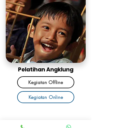
Pelatihan Angklung
Kegiatan Offline
Kegiatan Online