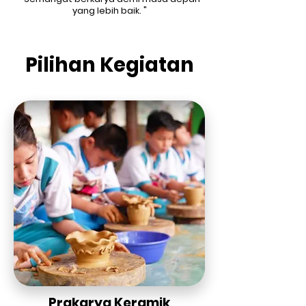
yang lebih baik. "
Pilihan Kegiatan
Prakarya Keramik