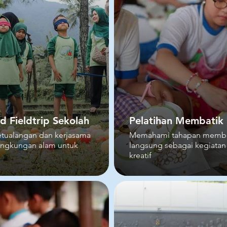
 Fieldtrip Sekolah
Pelatihan Membatik
etualangan dan kerjasama
Memahami tahapan membat
lingkungan alam untuk
langsung sebagai kegiatan
kreatif