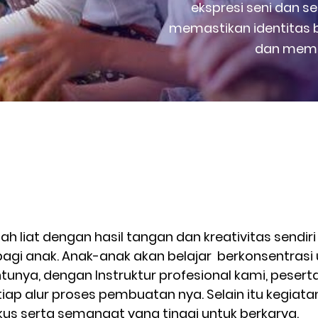
ekspresi seni dan 
memastikan identitas 
dan membu
majinasi
iat dengan hasil tangan dan kreativitas sendiri
 bagi anak. Anak-anak akan belajar berkonsentras
entunya, dengan Instruktur profesional kami, peser
 alur proses pembuatan nya. Selain itu kegiatan
kus serta semangat yang tinggi untuk berkarya.