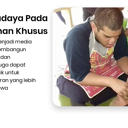
Budaya Pada
han Khusus
enjadi media
membangun
i dan
 juga dapat
k untuk
an yang lebih
swa