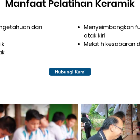
Manfaat Pelatihan Keramik
engetahuan dan
Menyeimbangkan fun
otak kiri
ik
Melatih kesabaran 
nak
Hubungi Kami