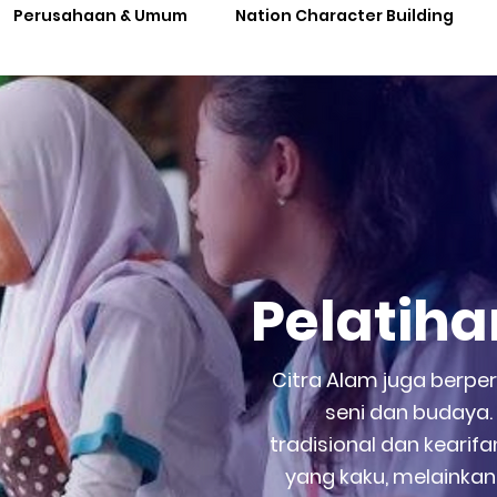
Perusahaan & Umum
Nation Character Building
Pelatih
Citra Alam juga berpe
seni dan budaya
tradisional dan kearif
yang kaku, melainkan 