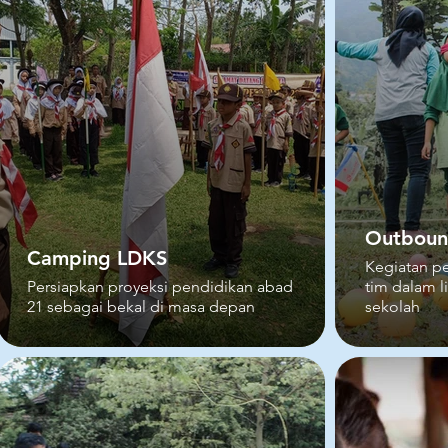
Outbound
Camping LDKS
Kegiatan p
Persiapkan proyeksi pendidikan abad
tim dalam 
21 sebagai bekal di masa depan
sekolah