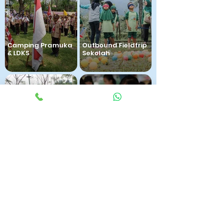
Camping Pramuka
Outbound Fieldtrip
& LDKS
Sekolah
Pelatihan
Team Building
Membatik