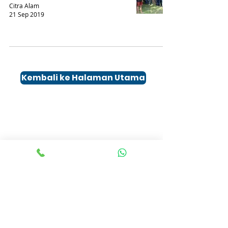
Citra Alam
21 Sep 2019
Kembali ke Halaman Utama
Kontak
Office :
(021 ) 7321 -387
(021) 7310-24
9
(021) 2986-1607
Whatsapp Business :
0813 9829 132
Whatsapp Chat
0852 8589 1167
0852 1531 4060
Email : info@citraalam.id