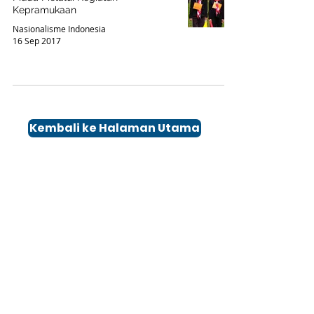
Kepramukaan
Nasionalisme Indonesia
16 Sep 2017
Kembali ke Halaman Utama
Kontak
Office :
(021 ) 7321 -387
(021) 7310-24
9
(021) 2986-1607
Whatsapp Business :
0813 9829 132
Whatsapp Chat
0852 8589 1167