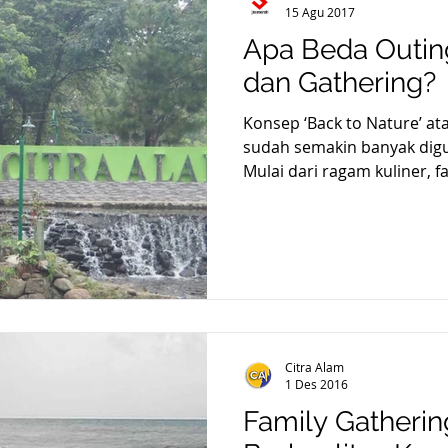
15 Agu 2017
Apa Beda Outin
dan Gathering?
Konsep ‘Back to Nature’ ata
sudah semakin banyak digu
Mulai dari ragam kuliner, fa
sampai pada cara pendidik
Tujuannya adalah untuk m
dalam kehidupan di tengah
semakin mungkin mewujud
instan. Gathering Dalam art
tentang bagaimana cara p
yang menggunakan konsep 
Citra Alam
1 Des 2016
Family Gatheri