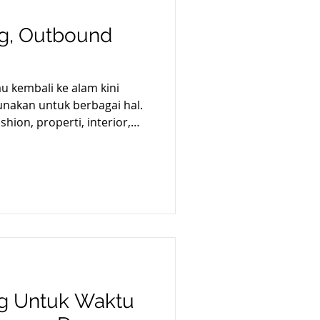
g, Outbound
u kembali ke alam kini
nakan untuk berbagai hal.
shion, properti, interior,
an dan pengajaran.
enjaga keseimbangan
 kemajuan teknologi yang
kan semua menjadi serba
ikel ini kita akan bicarakan
endidikan dan pengajaran
tersebut.
ng Untuk Waktu