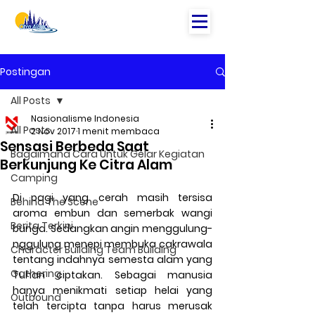
Postingan
All Posts
Nasionalisme Indonesia
All Posts
2 Nov 2017
1 menit membaca
Sensasi Berbeda Saat
Bagaimana Cara Untuk Gelar Kegiatan
Berkunjung Ke Citra Alam
Camping
Di pagi yang cerah masih tersisa 
Behind The Scene
aroma embun dan semerbak wangi 
Berita Terkini
bunga. Sedangkan angin menggulung-
nggulung menepi membuka cakrawala 
Character Building Team Building
tentang indahnya semesta alam yang 
Gathering
Tuhan ciptakan. Sebagai manusia 
hanya menikmati setiap helai yang 
Outbound
telah tercipta tanpa harus merusak 