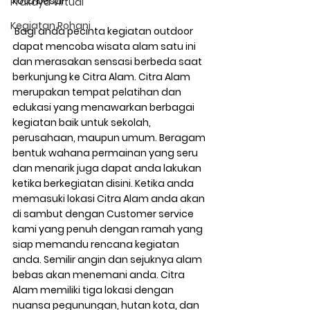
kota besar.
Prakaya Virtual
Kegiatan Rohani
 Bagi anda pecinta kegiatan outdoor 
dapat mencoba wisata alam satu ini 
dan merasakan sensasi berbeda saat 
berkunjung ke Citra Alam. Citra Alam 
merupakan tempat pelatihan dan 
edukasi yang menawarkan berbagai 
kegiatan baik untuk sekolah, 
perusahaan, maupun umum. Beragam 
bentuk wahana permainan yang seru 
dan menarik juga dapat anda lakukan 
ketika berkegiatan disini. Ketika anda 
memasuki lokasi Citra Alam anda akan 
di sambut dengan Customer service 
kami yang penuh dengan ramah yang 
siap memandu rencana kegiatan 
anda. Semilir angin dan sejuknya alam 
bebas akan menemani anda. Citra 
Alam memiliki tiga lokasi dengan 
nuansa pegunungan, hutan kota, dan 