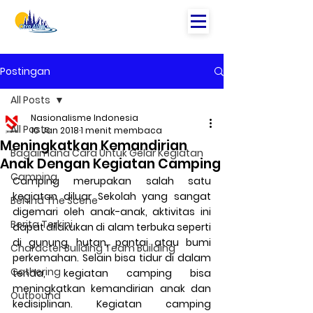
Postingan
All Posts
Nasionalisme Indonesia
All Posts
10 Jan 2018
1 menit membaca
Meningkatkan Kemandirian
Bagaimana Cara Untuk Gelar Kegiatan
Anak Dengan Kegiatan Camping
Camping
Camping merupakan salah satu 
kegiatan diluar Sekolah yang sangat 
Behind The Scene
digemari oleh anak-anak, aktivitas ini 
Berita Terkini
dapat dilakukan di alam terbuka seperti 
di gunung, hutan, pantai atau bumi 
Character Building Team Building
perkemahan. Selain bisa tidur di dalam 
Gathering
tenda, kegiatan camping bisa 
meningkatkan kemandirian anak dan 
Outbound
kedisiplinan. Kegiatan camping 