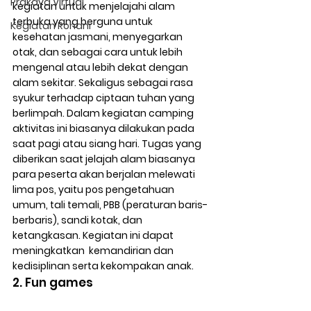
Prakaya Virtual
kegiatan untuk menjelajahi alam 
terbuka yang berguna untuk 
Kegiatan Rohani
kesehatan jasmani, menyegarkan 
otak, dan sebagai cara untuk lebih 
mengenal atau lebih dekat dengan 
alam sekitar. Sekaligus sebagai rasa 
syukur terhadap ciptaan tuhan yang 
berlimpah. Dalam kegiatan camping 
aktivitas ini biasanya dilakukan pada 
saat pagi atau siang hari. Tugas yang 
diberikan saat jelajah alam biasanya 
para peserta akan berjalan melewati 
lima pos, yaitu pos pengetahuan 
umum, tali temali, PBB (peraturan baris-
berbaris), sandi kotak, dan 
ketangkasan. Kegiatan ini dapat 
meningkatkan  kemandirian dan 
kedisiplinan serta kekompakan anak.
2. Fun games