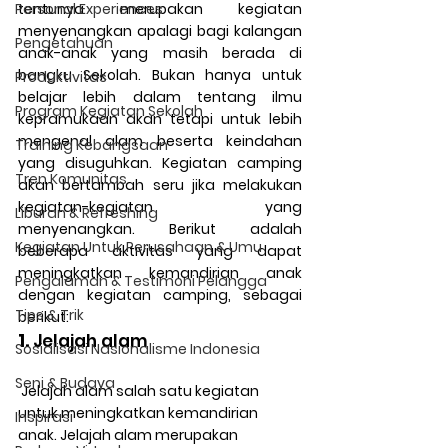
Personal Experiences
tentunya merupakan kegiatan 
menyenangkan apalagi bagi kalangan 
Pengetahuan
anak-anak yang masih berada di 
bangku Sekolah. Bukan hanya untuk 
Produktivitas
belajar lebih dalam tentang ilmu 
Program Kegiatan Sekolah
kepramukaan akan tetapi untuk lebih 
mengenal alam beserta keindahan 
Training Kebangsaan
yang disuguhkan. Kegiatan camping 
Tren Komunitas
akan bertambah seru jika melakukan 
kegiatan-kegiatan yang 
Liburan & Refreshing
menyenangkan. Berikut adalah 
Kegiatan Untuk Perusahaan & Umu
beberapa aktivitas yang dapat 
meningkatkan kemandirian anak 
Pengalaman & Testimoni Pelangga
dengan kegiatan camping, sebagai 
Tips & Trik
berikut:
1.
 Jelajah alam
Sosialisasi Nasionalisme Indonesia
Seni & Budaya
 Jelajah alam salah satu kegiatan 
untuk meningkatkan kemandirian 
Inspirasi
anak. Jelajah alam merupakan 