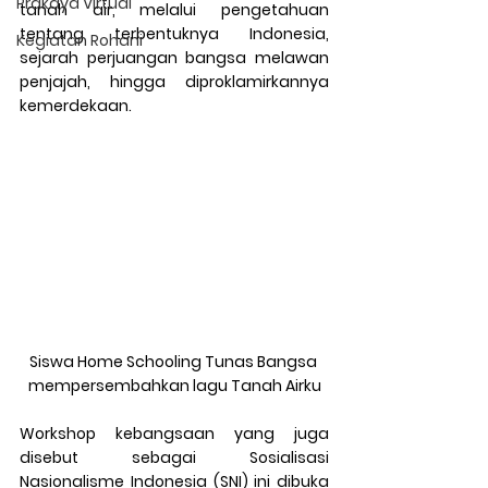
Prakaya Virtual
tanah air, melalui pengetahuan 
tentang terbentuknya Indonesia, 
Kegiatan Rohani
sejarah perjuangan bangsa melawan 
penjajah, hingga diproklamirkannya 
kemerdekaan. 
Siswa Home Schooling Tunas Bangsa 
mempersembahkan lagu Tanah Airku
Workshop kebangsaan yang juga 
disebut sebagai Sosialisasi 
Nasionalisme Indonesia (SNI) ini dibuka 