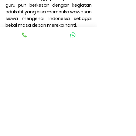
guru pun berkesan dengan kegiatan 
edukatif yang bisa membuka wawasan 
siswa mengenai Indonesia sebagai 
bekal masa depan mereka nanti. 
#characterbuilding
#kebangsaan
Pengalaman & Testimoni Pelangga
Sosialisasi Nasionalisme Indonesia
Lihat Semua
Postingan Terakhir