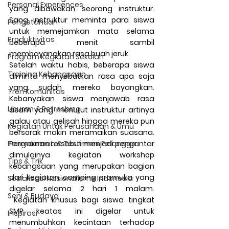
Personal Experiences
yang dibawakan seorang instruktur. 
Sang instruktur meminta para siswa 
Pengetahuan
untuk memejamkan mata selama 
Produktivitas
beberapa menit sambil 
membayangkan rasa buah jeruk. 
Program Kegiatan Sekolah
Setelah waktu habis, beberapa siswa 
Training Kebangsaan
diminta menyebutkan rasa apa saja 
yang sudah mereka bayangkan. 
Tren Komunitas
Kebanyakan siswa menjawab rasa 
Liburan & Refreshing
asam yang menurut instruktur artinya 
galau atau gelisah hingga mereka pun 
Kegiatan Untuk Perusahaan & Umu
bersorak makin meramaikan suasana. 
Pengalaman & Testimoni Pelangga
Permainan tersebut menjadi pengantar 
dimulainya kegiatan workshop 
Tips & Trik
kebangsaan yang merupakan bagian 
dari kegiatan camping pramuka yang 
Sosialisasi Nasionalisme Indonesia
digelar selama 2 hari 1 malam. 
Seni & Budaya
 Kegiatan khusus bagi siswa tingkat 
SMP keatas ini digelar untuk 
Inspirasi
menumbuhkan kecintaan terhadap 