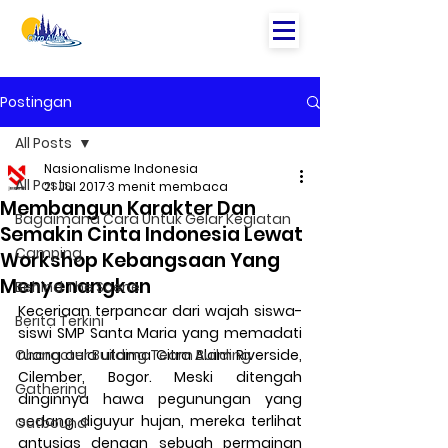
Postingan
All Posts
Nasionalisme Indonesia
All Posts
21 Jul 2017
3 menit membaca
Membangun Karakter Dan
Bagaimana Cara Untuk Gelar Kegiatan
Semakin Cinta Indonesia Lewat
Camping
Workshop Kebangsaan Yang
Menyenangkan
Behind The Scene
Keceriaan terpancar dari wajah siswa-
Berita Terkini
siswi SMP Santa Maria yang memadati 
Character Building Team Building
ruang aula utama Citra Alam Riverside, 
Cilember, Bogor. Meski ditengah 
Gathering
dinginnya hawa pegunungan yang 
sedang diguyur hujan, mereka terlihat 
Outbound
antusias dengan sebuah permainan 