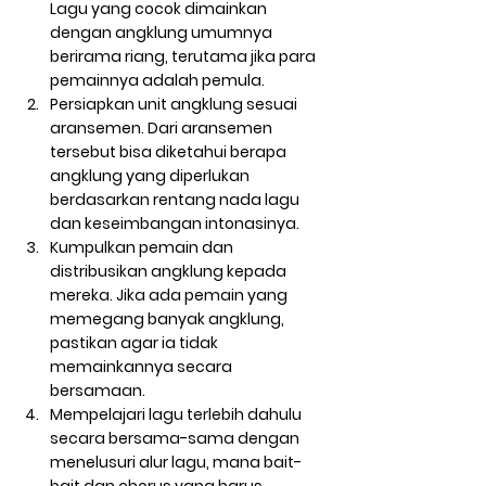
Lagu yang cocok dimainkan 
dengan angklung umumnya 
berirama riang, terutama jika para 
pemainnya adalah pemula. 
Persiapkan unit angklung sesuai 
aransemen
.
 Dari aransemen 
tersebut bisa diketahui berapa 
angklung yang diperlukan 
berdasarkan rentang nada lagu 
dan keseimbangan intonasinya. 
Kumpulkan pemain dan 
distribusikan angklung kepada 
mereka
.
 Jika ada pemain yang 
memegang banyak angklung, 
pastikan agar ia tidak 
memainkannya secara 
bersamaan. 
Mempelajari lagu terlebih dahulu 
secara bersama-sama dengan 
menelusuri alur lagu, mana bait-
bait dan chorus yang harus 