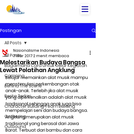
Postingan
All Posts
Nasionalisme Indonesia
All Posts
7 Mar 2017
2 menit membaca
Melestarikan Budaya Bangsa
Bagaimana Cara Untuk Gelar Kegiatan
Lewat Pelatihan Angklung
Camping
Belajar memainkan alat musik mampu 
menstimulasi perkembangan otak 
Behind The Scene
anak-anak. Terlebih jika alat musik 
Berita Terkini
yang diperkenalkan adalah alat musik 
tradisional sehingga anak juga bisa 
Character Building Team Building
mempelajari seni dan budaya bangsa. 
Gathering
Angklung merupakan alat musik 
tradisional yang berasal dari Jawa 
Outbound
Barat. Terbuat dari bambu dan cara 