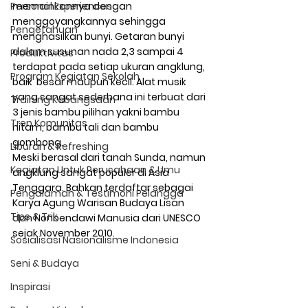
Personal Experiences
memainkannya dengan 
menggoyangkannya sehingga 
Pengetahuan
menghasilkan bunyi. Getaran bunyi 
dalam susunan nada 2,3 sampai 4 
Produktivitas
terdapat pada setiap ukuran angklung, 
Program Kegiatan Sekolah
baik  besar maupun kecil. Alat musik 
yang sangat sederhana ini terbuat dari 
Training Kebangsaan
3 jenis bambu pilihan yakni bambu 
Tren Komunitas
hitam, bambu tali dan bambu 
gombong.
Liburan & Refreshing
Meski berasal dari tanah Sunda, namun 
Kegiatan Untuk Perusahaan & Umu
angklung sangat populer di Asia 
Tenggara. Bahkan terdaftar sebagai 
Pengalaman & Testimoni Pelangga
Karya Agung Warisan Budaya Lisan 
Tips & Trik
dan Nonbendawi Manusia dari UNESCO 
sejak November 2010. 
Sosialisasi Nasionalisme Indonesia
Seni & Budaya
Inspirasi