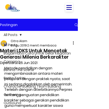
Postingan
All Posts
Citra Alam
All Posts
6 Agu 2019
2 menit membaca
Materi LDKS Untuk Mencetak
Bagaimana Cara Untuk Gelar Kegiatan
Generasi Milenia Berkarakter
Camping
Diperbarui:
25 Jun 2021
Metode pendidikan dengan 
Behind The Scene
mengombinasikan antara materi 
Berita Terkini
pelajaran dengan praktek nyata, saat 
ini sedang digalakkan oleh pemerintah. 
Character Building Team Building
Terlebih dengan diterbitkannya Perpres 
Gathering
tentang penguatan pendidikan 
karakter sebagai gerakan pendidikan 
Outbound
guna memperkuat karakter siswa 