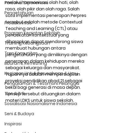
melalui harmonisasi olah hati, olah 
Personal Experiences
rasa, olah pikir dan olah raga. Salah 
Pengetahuan
satu implementasi penerapan Perpres 
tersebut adalah metode Contextual 
Produktivitas
Teaching and Learning (CTL) atau 
Program Kegiatan Sekolah
pendekatan kontekstual yang 
diharapkan dapat mendorong siswa 
Training Kebangsaan
membuat hubungan antara 
Tren Komunitas
pengetahuan yang dimilikinya dengan 
penerapan dalam kehidupan mereka 
Liburan & Refreshing
sebagai keluarga dan masyarakat. 
Kegiatan Untuk Perusahaan & Umu
Tujuannya adalah mempersiapkan 
proyeksi pendidikan abad 21 sebagai 
Pengalaman & Testimoni Pelangga
bekal bagi generasi di masa depan.  
Tips & Trik
Konsep tersebut dituangkan dalam 
materi LDKS untuk siswa sekolah. 
Sosialisasi Nasionalisme Indonesia
Seni & Budaya
Inspirasi