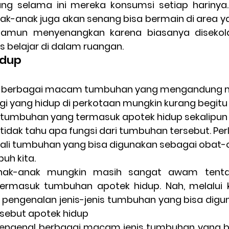
ang selama ini mereka konsumsi setiap harinya.
nak-anak juga akan senang bisa bermain di area y
namun menyenangkan karena biasanya disekola
s belajar di dalam ruangan.
idup
gi yang hidup di perkotaan mungkin kurang begit
s tumbuhan yang termasuk apotek hidup sekalipun 
dak tahu apa fungsi dari tumbuhan tersebut. Perlu
li tumbuhan yang bisa digunakan sebagai obat-o
uh kita.
nak-anak mungkin masih sangat awam tenta
rmasuk tumbuhan apotek hidup. Nah, melalui k
i pengenalan jenis-jenis tumbuhan yang bisa digu
isebut apotek hidup
engenal berbagai macam jenis tumbuhan yang bi