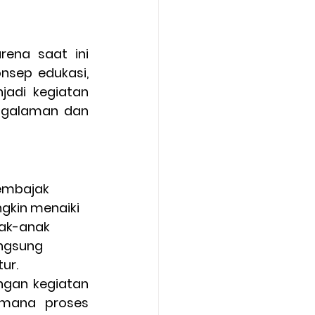
ena saat ini 
sep edukasi, 
adi kegiatan 
ngalaman dan 
gkin menaiki 
nak-anak 
ngsung 
ur.
ngan kegiatan 
mana proses 