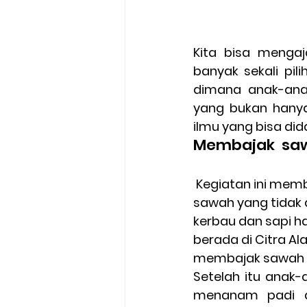
Kita bisa mengaj
banyak sekali pi
dimana anak-anak
yang bukan hany
ilmu yang bisa did
Membajak  sa
 Kegiatan ini memberikan pemahaman tentang bagaimana cara membajak 
sawah yang tidak d
kerbau dan sapi ha
berada di Citra A
membajak sawah da
Setelah itu anak-
menanam padi da