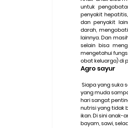
untuk pengobata
penyakit hepatitis
dan penyakit lai
darah, mengobati
lainnya. Dan masi
selain bisa men
mengetahui fungsi
obat keluarga) di
Agro sayur
 Siapa yang suka sayur? Wah bisa dipastikan hampir semua kalangan baik dari 
yang muda sampai 
hari sangat penti
nutrisi yang tidak
ikan. Di sini ana
bayam, sawi, selad