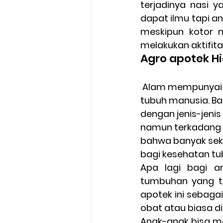
terjadinya nasi y
dapat ilmu tapi a
meskipun kotor 
melakukan aktifita
Agro apotek H
 Alam mempunyai berbagai macam tumbuhan yang mengandung manfaat bagi 
tubuh manusia. Ba
dengan jenis-jeni
namun terkadang ti
bahwa banyak seka
bagi kesehatan tub
Apa lagi bagi a
tumbuhan yang te
apotek ini sebaga
obat atau biasa d
Anak-anak bisa m