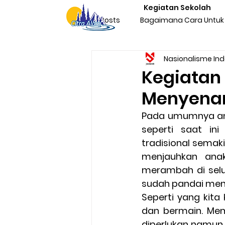
Kegiatan Sekolah
All Posts
Bagaimana Cara Untuk 
Nasionalisme In
Character Building Team Buildi
Kegiatan
Menyena
Produktivitas
Program Kegi
Pada umumnya anak
seperti saat in
Liburan & Refreshing
Kegia
tradisional sema
menjauhkan anak
merambah di selu
Sosialisasi Nasionalisme Indone
sudah pandai men
Seperti yang kita
dan bermain. Mem
diperlukan namun h