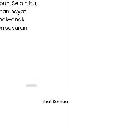
. Selain itu, 
n hayati. 
nak-anak 
n sayuran 
Lihat Semua