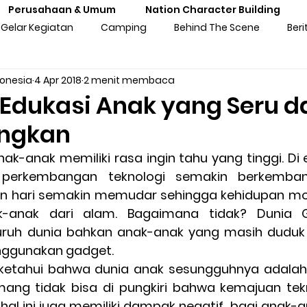
Perusahaan & Umum
Nation Character Building
Gelar Kegiatan
Camping
Behind The Scene
Beri
donesia
4 Apr 2018
2 menit membaca
ng
Gathering
Outbound
Personal Experiences
 Edukasi Anak yang Seru d
ngkan
atan Sekolah
Training Kebangsaan
Tren Komunitas
-anak memiliki rasa ingin tahu yang tinggi. Di er
i perkembangan teknologi semakin berkembang
tan Untuk Perusahaan & Umu
Pengalaman & Testimoni Pe
kin hari semakin memudar sehingga kehidupan mo
-anak dari alam. Bagaimana tidak? Dunia G
ruh dunia bahkan anak-anak yang masih duduk 
sia
Seni & Budaya
Inspirasi
Prakaya Virtual
ggunakan gadget.
 ketahui bahwa dunia anak sesungguhnya adalah 
ang tidak bisa di pungkiri bahwa kemajuan tekn
al ini juga memiliki dampak negatif  bagi anak-an