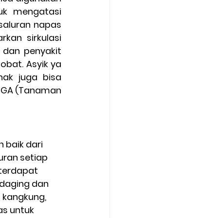
uk mengatasi 
 saluran napas 
an sirkulasi 
dan penyakit 
bat. Asyik ya 
k juga bisa 
OGA (Tanaman 
ran setiap 
terdapat 
 daging dan 
 kangkung, 
as untuk 