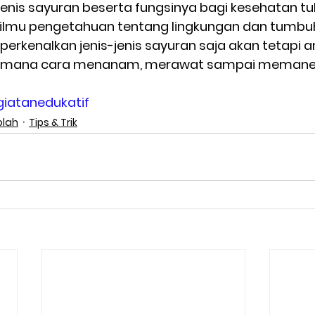
is sayuran beserta fungsinya bagi kesehatan tubuh
lmu pengetahuan tentang lingkungan dan tumbuha
rkenalkan jenis-jenis sayuran saja akan tetapi a
gaimana cara menanam, merawat sampai memane
iatanedukatif
olah
Tips & Trik