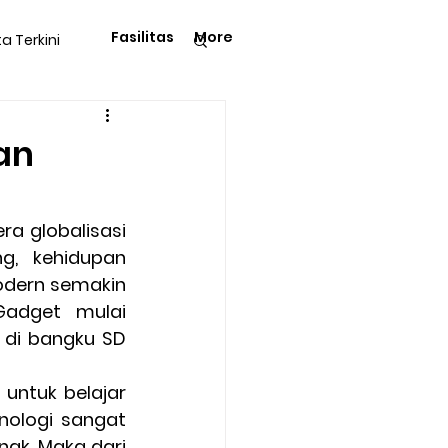
Fasilitas
More
ta Terkini
Pengetahuan
an
a globalisasi 
, kehidupan 
langga
Tips & Trik
dern semakin 
adget mulai 
di bangku SD 
Kegiatan Rohani
untuk belajar 
ologi sangat 
ak. Maka dari 