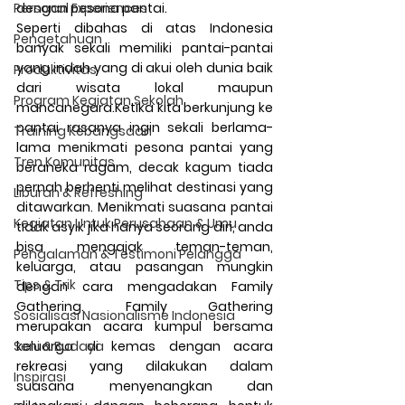
Personal Experiences
dengan pesona pantai.
Seperti dibahas di atas Indonesia 
Pengetahuan
banyak sekali memiliki pantai-pantai 
yang indah yang di akui oleh dunia baik 
Produktivitas
dari wisata lokal maupun 
Program Kegiatan Sekolah
mancanegara.Ketika kita berkunjung ke 
pantai rasanya ingin sekali berlama-
Training Kebangsaan
lama menikmati pesona pantai yang 
Tren Komunitas
beraneka ragam, decak kagum tiada 
pernah berhenti melihat destinasi yang 
Liburan & Refreshing
ditawarkan. Menikmati suasana pantai 
Kegiatan Untuk Perusahaan & Umu
tidak asyik jika hanya seorang diri, anda 
bisa mengajak teman-teman, 
Pengalaman & Testimoni Pelangga
keluarga, atau pasangan mungkin 
Tips & Trik
dengan cara mengadakan Family 
Gathering. Family Gathering 
Sosialisasi Nasionalisme Indonesia
merupakan acara kumpul bersama 
Seni & Budaya
keluarga di kemas dengan acara 
rekreasi yang dilakukan dalam 
Inspirasi
suasana menyenangkan dan 