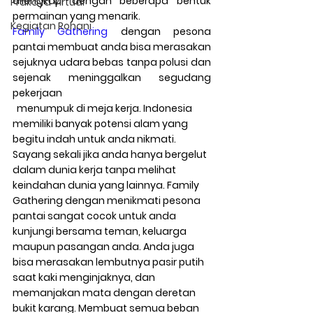
dilengkapi dengan beberapa bentuk 
Prakaya Virtual
permainan yang menarik.
Kegiatan Rohani
Family Gathering
 dengan pesona 
pantai membuat anda bisa merasakan 
sejuknya udara bebas tanpa polusi dan 
sejenak meninggalkan segudang 
pekerjaan
  menumpuk di meja kerja. Indonesia 
memiliki banyak potensi alam yang 
begitu indah untuk anda nikmati. 
Sayang sekali jika anda hanya bergelut 
dalam dunia kerja tanpa melihat 
keindahan dunia yang lainnya. Family 
Gathering dengan menikmati pesona 
pantai sangat cocok untuk anda 
kunjungi bersama teman, keluarga 
maupun pasangan anda. Anda juga 
bisa merasakan lembutnya pasir putih 
saat kaki menginjaknya, dan 
memanjakan mata dengan deretan 
bukit karang. Membuat semua beban 