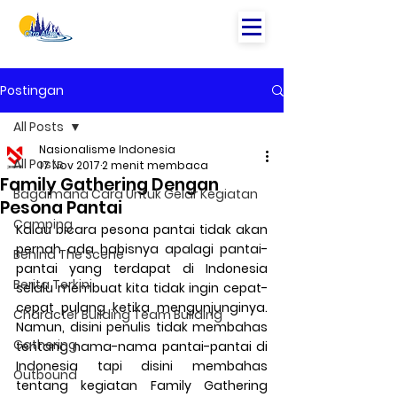
Postingan
All Posts
Nasionalisme Indonesia
All Posts
17 Nov 2017
2 menit membaca
Family Gathering Dengan
Bagaimana Cara Untuk Gelar Kegiatan
Pesona Pantai
Camping
Kalau bicara pesona pantai tidak akan 
pernah ada habisnya apalagi pantai-
Behind The Scene
pantai yang terdapat di Indonesia 
Berita Terkini
selalu membuat kita tidak ingin cepat-
cepat pulang ketika mengunjunginya. 
Character Building Team Building
Namun, disini penulis tidak membahas 
Gathering
tentang nama-nama pantai-pantai di 
Indonesia tapi disini membahas 
Outbound
tentang kegiatan Family Gathering 