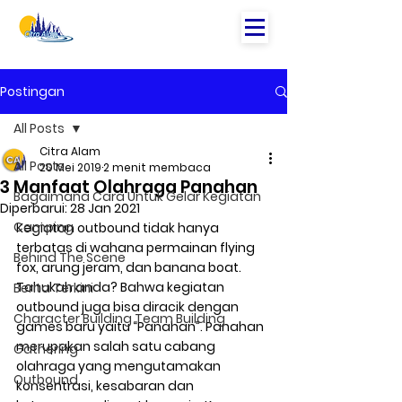
Postingan
All Posts
Citra Alam
All Posts
20 Mei 2019
2 menit membaca
3 Manfaat Olahraga Panahan
Bagaimana Cara Untuk Gelar Kegiatan
Diperbarui:
28 Jan 2021
Camping
Kegiatan outbound tidak hanya 
terbatas di wahana permainan flying 
Behind The Scene
fox, arung jeram, dan banana boat. 
Tahukah anda? Bahwa kegiatan 
Berita Terkini
outbound juga bisa diracik dengan 
Character Building Team Building
games baru yaitu “Panahan”. Panahan 
merupakan salah satu cabang 
Gathering
olahraga yang mengutamakan 
Outbound
konsentrasi, kesabaran dan 