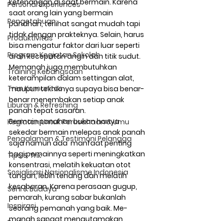
ketenangan di saat bermain. Karena 
Personal Experiences
saat orang lain yang ber­main 
Pengetahuan
panahan, terlihat sangat mudah tapi 
tidak dengan prakteknya. Selain, harus 
Produktivitas
bisa mengatur faktor dari luar seperti 
Program Kegiatan Sekolah
arah kecepatan angin dan titik sudut. 
Memanah juga membutuhkan 
Training Kebangsaan
keterampilan dalam settingan alat, 
Tren Komunitas
maupun tekniknya supaya bisa benar-
benar menembakan setiap anak 
Liburan & Refreshing
panah tepat sasaran.
Bermain panahan bukan hanya 
Kegiatan Untuk Perusahaan & Umu
sekedar bermain melepas anak panah 
Pengalaman & Testimoni Pelangga
saja namun ada  manfaat penting 
bagi pemainnya seperti meningkatkan 
Tips & Trik
konsentrasi, melatih kekuatan otot 
Sosialisasi Nasionalisme Indonesia
tangan, lebih tenang dan melatih 
kesabaran. Karena perasaan gugup, 
Seni & Budaya
pemarah, kurang sabar bukan­lah 
Inspirasi
seorang pemanah yang baik. Me­
manah sangat mengutamakan 