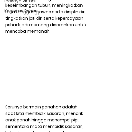
Prakaya Virtual
keseimbangan tubuh, meningkatkan 
Kegiatan Rohani
rasa tanggung jawab serta disiplin diri, 
tingkatkan jati diri serta kepercayaan 
pribadi jadi memang disarankan untuk 
mencoba memanah.
Serunya bermain panahan adalah 
saat kita membidik sasaran, menarik 
anak panah hingga menempel pipi, 
semen­tara mata membidik sasaran, 