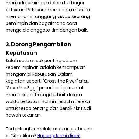
menjadi pemimpin dalam berbagai 
aktivitas. Rotasi ini membantu mereka 
memahami tanggung jawab seorang 
pemimpin dan bagaimana cara 
mengelola anggota tim dengan baik.
3. Dorong Pengambilan 
Keputusan
Salah satu aspek penting dalam 
kepemimpinan adalah kemampuan 
mengambil keputusan. Dalam 
kegiatan seperti "Cross the River" atau 
"Save the Egg," peserta diajak untuk 
memikirkan strategi terbaik dalam 
waktu terbatas. Hal ini melatih mereka 
untuk tetap tenang dan berpikir kritis di 
bawah tekanan.
Tertarik untuk melaksanakan outbound 
di Citra Alam? 
Hubungi kami disini!