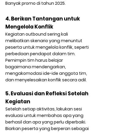
Banyak promo di tahun 2025.
4. Berikan Tantangan untuk 
Mengelola Konflik
Kegiatan outbound sering kali 
melibatkan skenario yang menuntut 
peserta untuk mengelola konflik, seperti 
perbedaan pendapat dalam tim. 
Pemimpin tim harus belajar 
bagaimana mendengarkan, 
mengakomodasi ide-ide anggota tim, 
dan menyelesaikan konflik secara adil.
5. Evaluasi dan Refleksi Setelah 
Kegiatan
Setelah setiap aktivitas, lakukan sesi 
evaluasi untuk membahas apa yang 
berhasil dan apa yang perlu diperbaiki. 
Biarkan peserta yang berperan sebagai 