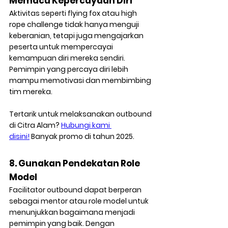
Memacu Kepercayaan Diri
Aktivitas seperti flying fox atau high 
rope challenge tidak hanya menguji 
keberanian, tetapi juga mengajarkan 
peserta untuk mempercayai 
kemampuan diri mereka sendiri. 
Pemimpin yang percaya diri lebih 
mampu memotivasi dan membimbing 
tim mereka.
Tertarik untuk melaksanakan outbound 
di Citra Alam? 
Hubungi kami 
disini!
 Banyak promo di tahun 2025.
8. Gunakan Pendekatan Role 
Model
Facilitator outbound dapat berperan 
sebagai mentor atau role model untuk 
menunjukkan bagaimana menjadi 
pemimpin yang baik. Dengan 