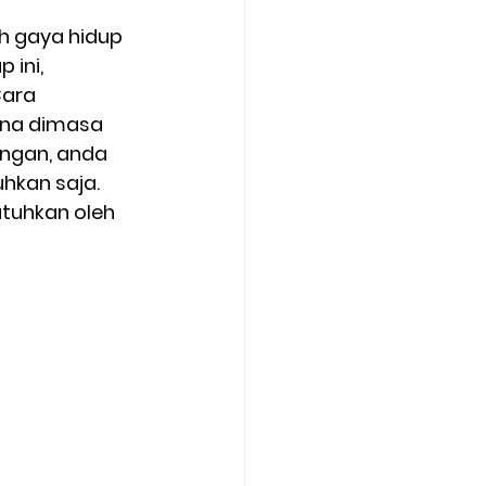
h gaya hidup 
ini, 
ara 
ena dimasa 
ngan, anda 
kan saja. 
tuhkan oleh 