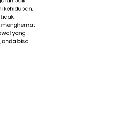
aruh baik 
 kehidupan. 
tidak 
an menghemat 
awal yang 
 anda bisa 