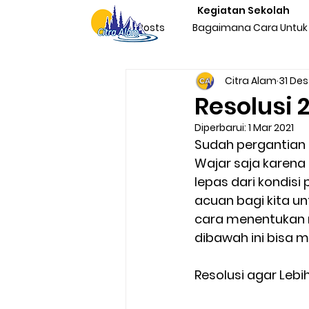
Kegiatan Sekolah
All Posts
Bagaimana Cara Untuk 
Citra Alam
31 Des
Character Building Team Buildi
Resolusi 
Diperbarui:
1 Mar 2021
Produktivitas
Program Kegi
Sudah pergantian 
Wajar saja karena
lepas dari kondisi
Liburan & Refreshing
Kegia
acuan bagi kita u
cara menentukan re
dibawah ini bisa me
Sosialisasi Nasionalisme Indone
Resolusi agar Lebi