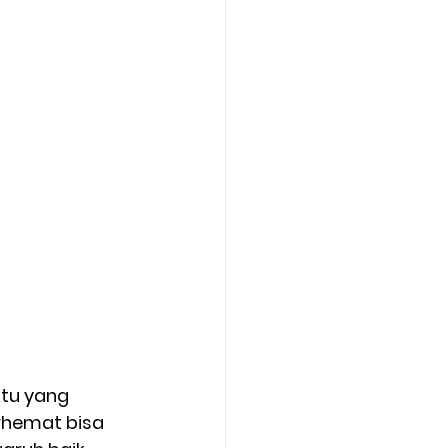
ktu yang 
rhemat bisa 