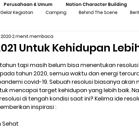
Perusahaan & Umum
Nation Character Building
Gelar Kegiatan
Camping
Behind The Scene
Beri
 2020
2 menit membaca
ng
Gathering
Outbound
Personal Experiences
2021 Untuk Kehidupan Lebih
atan Sekolah
Training Kebangsaan
Tren Komunitas
tahun tapi masih belum bisa menentukan resolusi 
 pada tahun 2020, semua waktu dan energi tercura
 pandemi covid-19. Sebuah resolusi biasanya akan 
tan Untuk Perusahaan & Umu
Pengalaman & Testimoni Pe
ntuk mencapai target kehidupan yang lebih baik. 
solusi di tengah kondisi saat ini? Kelima ide resolu
mberikan inspirasi :  
sia
Seni & Budaya
Inspirasi
Prakaya Virtual
h Sehat 