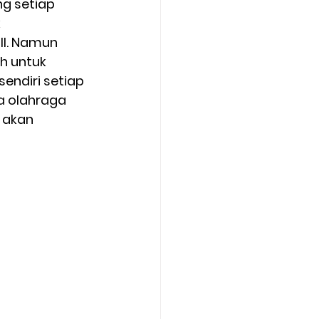
g setiap 
 
ll. Namun 
h untuk 
endiri setiap 
a olahraga 
 akan 