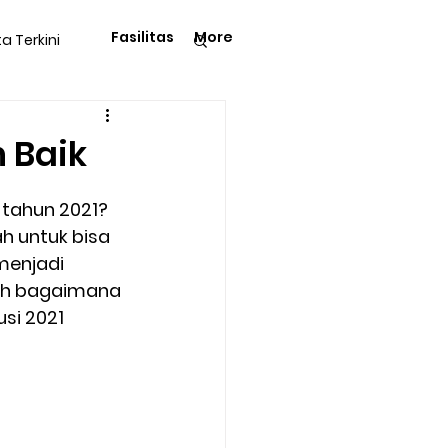
Fasilitas
More
ta Terkini
Pengetahuan
 Baik
tahun 2021? 
h untuk bisa 
menjadi 
langga
Tips & Trik
Nah bagaimana 
si 2021 
Kegiatan Rohani