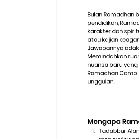
Bulan Ramadhan bu
pendidikan, Rama
karakter dan spiri
atau kajian keag
Jawabannya adal
Memindahkan ruang
nuansa baru yang l
Ramadhan Camp me
unggulan.
Mengapa Rama
Tadabbur Ala