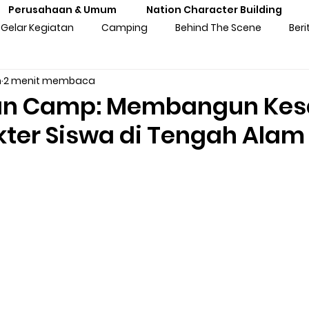
Perusahaan & Umum
Nation Character Building
Gelar Kegiatan
Camping
Behind The Scene
Beri
n
2 menit membaca
ng
Gathering
Outbound
Personal Experiences
n Camp: Membangun Kes
kter Siswa di Tengah Alam
atan Sekolah
Training Kebangsaan
Tren Komunitas
tan Untuk Perusahaan & Umu
Pengalaman & Testimoni Pe
sia
Seni & Budaya
Inspirasi
Prakaya Virtual