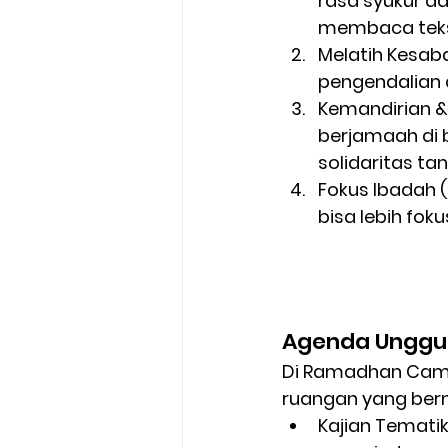
rasa syukur d
membaca teks 
Melatih Kesaba
pengendalian d
Kemandirian 
berjamaah di b
solidaritas t
Fokus Ibadah (
bisa lebih foku
Agenda Ungg
Di Ramadhan Camp
ruangan yang ber
Kajian Tematik