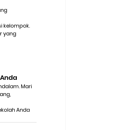
ang 
si kelompok.
r yang 
a Anda
dalam. Mari 
ang, 
kolah Anda 