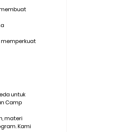
u membuat 
a 
uk memperkuat 
eda untuk 
n Camp 
n, materi 
ogram. Kami 