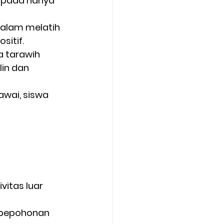
ipada hanya 
 alam melatih 
sitif.
 tarawih 
in dan 
awai, siswa 
itas luar 
 pepohonan 