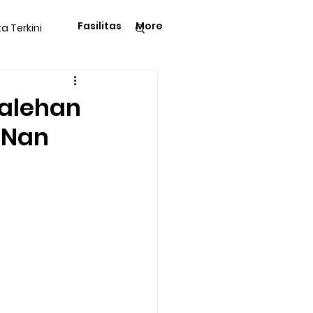
Fasilitas
More
ta Terkini
Pengetahuan
alehan
 Nan
langga
Tips & Trik
Kegiatan Rohani