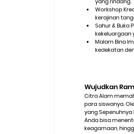
yang rindang.
Workshop Kreat
kerajinan tang
Sahur & Buka 
kekeluargaan 
Malam Bina Im
kedekatan den
Wujudkan Ram
Citra Alam
 memaha
para siswanya. Ol
yang Sepenuhnya B
Anda bisa menentu
keagamaan, hingg