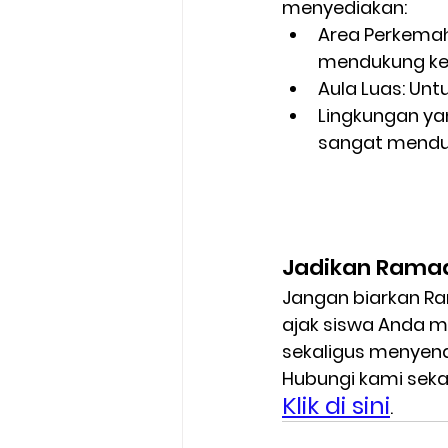
menyediakan:
Area Perkema
mendukung ke
Aula Luas:
 Unt
Lingkungan ya
sangat menduku
Jadikan Ramadh
Jangan biarkan Ra
ajak siswa Anda m
sekaligus menyena
Hubungi kami sek
Klik di sini
.