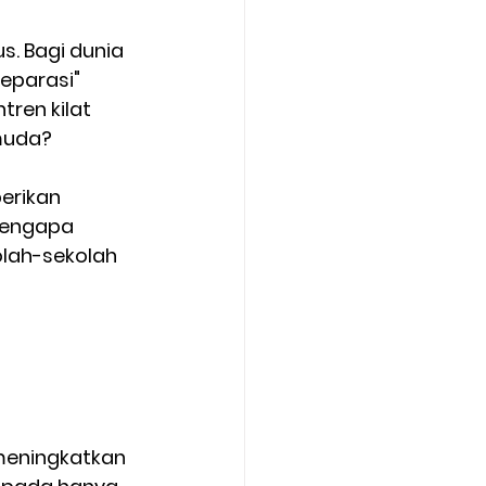
. Bagi dunia 
parasi" 
ren kilat 
muda?
erikan 
mengapa 
lah-sekolah 
meningkatkan 