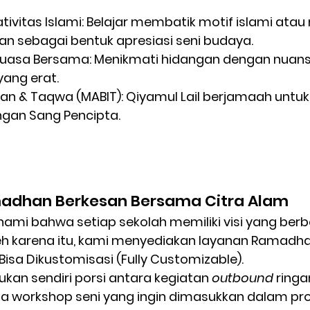
ivitas Islami:
 Belajar membatik motif islami ata
an sebagai bentuk apresiasi seni budaya.
Puasa Bersama:
 Menikmati hidangan dengan nuans
yang erat.
an & Taqwa (MABIT):
 Qiyamul Lail berjamaah unt
gan Sang Pencipta.
adhan Berkesan Bersama Citra Alam
mi bahwa setiap sekolah memiliki visi yang berb
eh karena itu, kami menyediakan layanan 
Ramadha
isa Dikustomisasi (Fully Customizable).
kan sendiri porsi antara kegiatan 
outbound
 ringa
a workshop seni yang ingin dimasukkan dalam pr