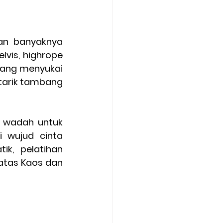
an banyaknya 
vis, highrope 
yang menyukai 
tarik tambang 
 wadah untuk 
 wujud cinta 
k, pelatihan 
atas Kaos dan 