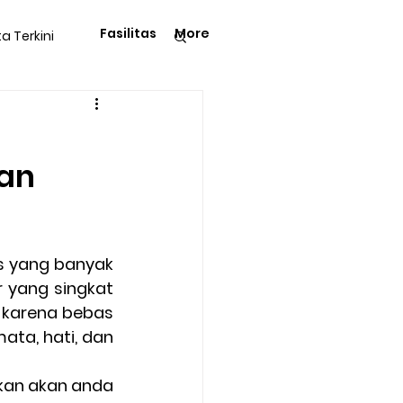
Fasilitas
More
ta Terkini
Pengetahuan
an
langga
Tips & Trik
 yang singkat 
karena bebas 
Kegiatan Rohani
ta, hati, dan 
ekan akan anda 