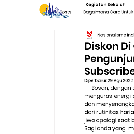
Kegiatan Sekolah
All Posts
Bagaimana Cara Untuk 
Nasionalisme In
Character Building Team Buildi
Diskon Di
Pengunju
Produktivitas
Program Kegi
Subscribe
Diperbarui:
29 Agu 2022
Liburan & Refreshing
Kegia
     Bosan, dengan segala hiruk pikuk kehidupan kota? Segala rutinitas yang banyak 
menguras energi d
dan menyenangkan,
Sosialisasi Nasionalisme Indone
dari rutinitas ha
jiwa apalagi saat 
Bagi anda yang  me