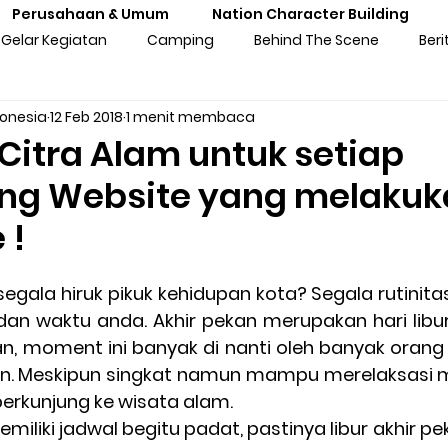
Perusahaan & Umum
Nation Character Building
Gelar Kegiatan
Camping
Behind The Scene
Beri
donesia
12 Feb 2018
1 menit membaca
ng
Gathering
Outbound
Personal Experiences
 Citra Alam untuk setiap
ng Website yang melakuk
atan Sekolah
Training Kebangsaan
Tren Komunitas
 !
tan Untuk Perusahaan & Umu
Pengalaman & Testimoni Pe
an waktu anda. Akhir pekan merupakan hari libur
 moment ini banyak di nanti oleh banyak orang 
sia
Seni & Budaya
Inspirasi
Prakaya Virtual
rian. Meskipun singkat namun mampu merelaksasi ma
berkunjung ke wisata alam.
miliki jadwal begitu padat, pastinya libur akhir p