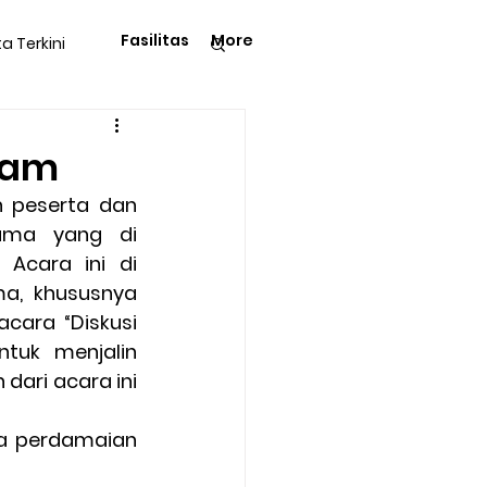
Fasilitas
More
ta Terkini
Pengetahuan
lam
 peserta dan 
ama yang di 
Acara ini di 
a, khususnya 
langga
Tips & Trik
ara “Diskusi 
uk menjalin 
ri acara ini 
Kegiatan Rohani
 perdamaian 