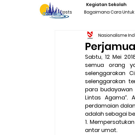
Kegiatan Sekolah
All Posts
Bagaimana Cara Untuk 
Nasionalisme In
Character Building Team Buildi
Perjamua
Sabtu, 12 Mei 20
Produktivitas
Program Kegi
semua orang ya
selenggarakan Ci
selenggarakan te
Liburan & Refreshing
Kegia
para budayawan y
Lintas Agama”. 
perdamaian dalam 
Sosialisasi Nasionalisme Indone
adalah sebagai ber
1. Mempersatuka
antar umat.