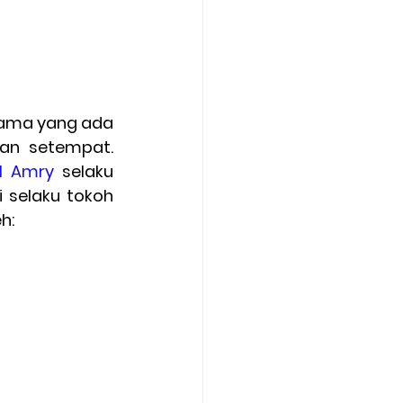
gama yang ada 
an setempat. 
ul Amry 
selaku 
selaku tokoh 
h: