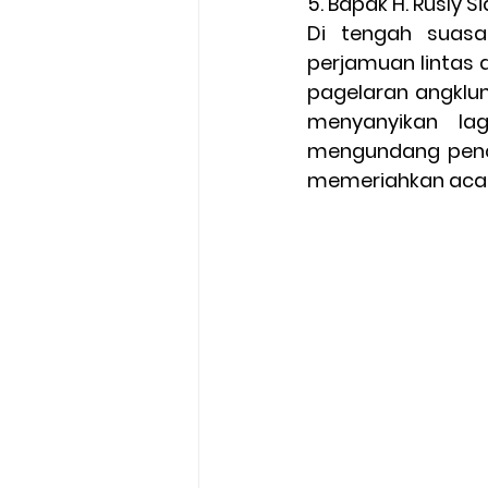
5. Bapak H. Rusly Si
Di tengah suasa
perjamuan lintas
pagelaran angklu
menyanyikan lag
mengundang pencip
memeriahkan acara