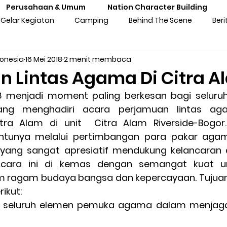
Perusahaan & Umum
Nation Character Building
Gelar Kegiatan
Camping
Behind The Scene
Beri
donesia
16 Mei 2018
2 menit membaca
ng
Gathering
Outbound
Personal Experiences
n Lintas Agama Di Citra A
18 menjadi moment paling berkesan bagi seluruh
atan Sekolah
Training Kebangsaan
Tren Komunitas
ng menghadiri acara perjamuan lintas ag
tra Alam di unit  Citra Alam Riverside-Bogor. 
ntunya melalui pertimbangan para pakar agam
tan Untuk Perusahaan & Umu
Pengalaman & Testimoni Pe
ang sangat apresiatif mendukung kelancaran ac
Acara ini di kemas dengan semangat kuat unt
ragam budaya bangsa dan kepercayaan. Tujuan da
sia
Seni & Budaya
Inspirasi
Prakaya Virtual
ikut:
n seluruh elemen pemuka agama dalam menjaga