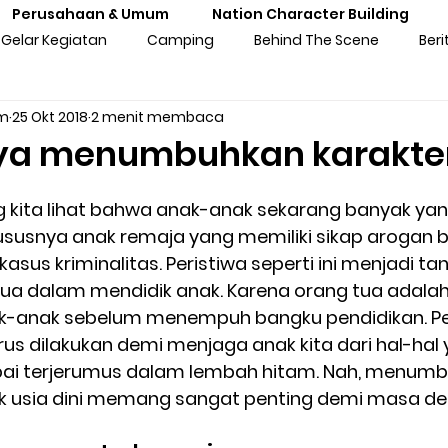
Perusahaan & Umum
Nation Character Building
Gelar Kegiatan
Camping
Behind The Scene
Beri
am
25 Okt 2018
2 menit membaca
ng
Gathering
Outbound
Personal Experiences
ya menumbuhkan karakte
atan Sekolah
Training Kebangsaan
Tren Komunitas
ng kita lihat bahwa anak-anak sekarang banyak yan
khususnya anak remaja yang memiliki sikap arogan 
kasus kriminalitas. Peristiwa seperti ini menjadi t
tan Untuk Perusahaan & Umu
Pengalaman & Testimoni Pe
tua dalam mendidik anak. Karena orang tua adalah
k-anak sebelum menempuh bangku pendidikan. 
s dilakukan demi menjaga anak kita dari hal-hal y
sia
Seni & Budaya
Inspirasi
Prakaya Virtual
pai terjerumus dalam lembah hitam. Nah, menumb
ak usia dini memang sangat penting demi masa de