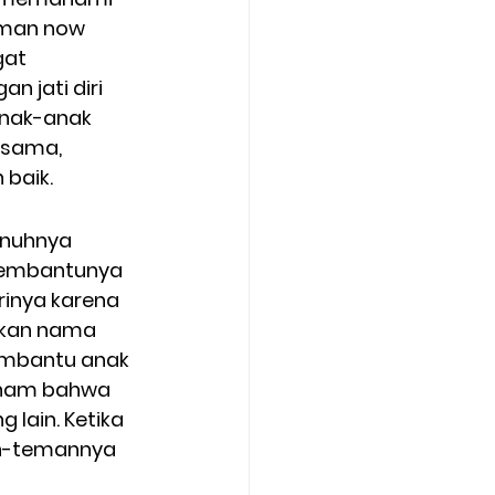
aman now 
at 
 jati diri 
anak-anak 
esama, 
baik. 
enuhnya 
 membantunya 
rinya karena 
ukan nama 
embantu anak 
aham bahwa 
lain. Ketika 
n-temannya 