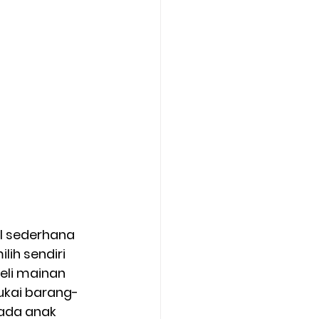
l sederhana 
ih sendiri 
eli mainan 
ukai barang-
ada anak 