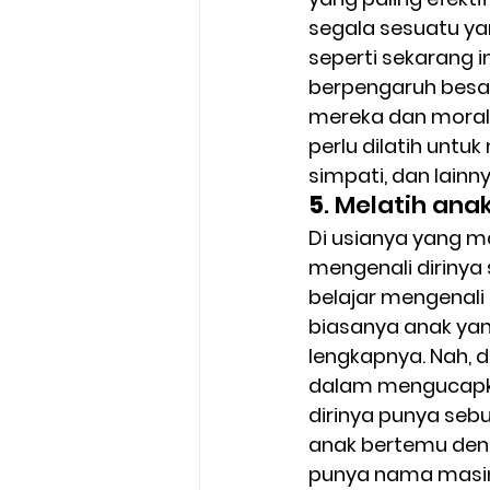
segala sesuatu y
seperti sekarang 
berpengaruh besar 
mereka dan moral m
perlu dilatih untu
simpati, dan lainn
5
. Melatih an
Di usianya yang m
mengenali dirinya
belajar mengenali 
biasanya anak ya
lengkapnya. Nah, 
dalam mengucapka
dirinya punya seb
anak bertemu den
punya nama masi