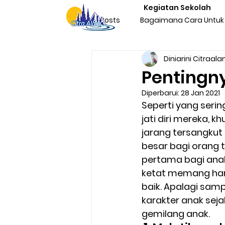
Kegiatan Sekolah
All Posts
Bagaimana Cara Untuk 
Diniarini Citraal
Character Building Team Buildi
Pentingn
Diperbarui:
28 Jan 2021
Produktivitas
Program Kegi
Seperti yang seri
jati diri mereka, 
jarang tersangkut 
Liburan & Refreshing
Kegia
besar bagi orang 
pertama bagi ana
ketat memang haru
Sosialisasi Nasionalisme Indone
baik. Apalagi sam
karakter anak sej
gemilang anak.