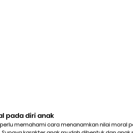
al pada diri anak
 perlu memahami cara menanamkan nilai moral p
if. Supaya karakter anak mudah dibentuk dan an