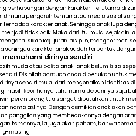
ang berhubungan dengan karakter. Terutama di z
ini dimana pengaruh teman atau media sosial sang
terhadap karakter anak. Sehingga anak lupa dengan
enjadi tidak baik. Maka dari itu, mulai sejak dini 
k mengenai sikap kejujuran, disiplin, menghormati s
ya sehingga karakter anak sudah terbentuk dengan 
ak memahami dirinya sendiri
asih muda atau balita anak-anak belum bisa sep
 sendiri. Disinilah bantuan anda diperlukan untuk
dirinya sendiri mulai dari mengenalkan identitas di
ng masih kecil hanya tahu nama depannya saja b
disini peran orang tua sangat dibutuhkan untuk m
n nama aslinya. Dengan demikian anak akan p
uah panggilan yang membedakannya dengan orang 
gan temannya, ia juga akan paham, bahwa tema
ng-masing. 