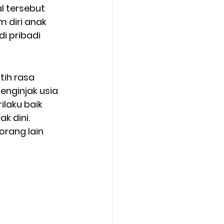
l tersebut 
 diri anak 
i pribadi 
ih rasa 
nginjak usia 
laku baik 
k dini. 
orang lain 