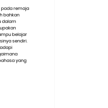
 pada remaja 
h bahkan 
u dalam 
upakan 
ampu belajar 
nya sendiri. 
adapi 
gaimana 
ahasa yang 