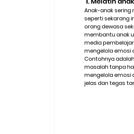
 1
. Melatih an
Anak-anak sering 
seperti sekarang
orang dewasa seka
membantu anak un
media pembelajara
mengelola emosi d
Contohnya adalah
masalah tanpa har
mengelola emosi
jelas dan tegas t