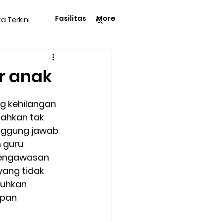
Fasilitas
More
ta Terkini
Pengetahuan
r anak
g kehilangan 
bahkan tak 
anggung jawab 
langga
Tips & Trik
 guru 
Pengawasan 
ang tidak 
Kegiatan Rohani
uhkan 
pan 