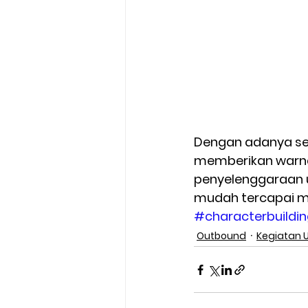
Dengan adanya se
memberikan warna 
penyelenggaraan u
mudah tercapai me
#characterbuildi
Outbound
Kegiatan 