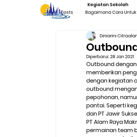
Kegiatan Sekolah
All Posts
Bagaimana Cara Untuk 
Diniarini Citraal
Character Building Team Buildi
Outbound
Diperbarui:
28 Jan 2021
Produktivitas
Program Kegi
Outbound dengan 
memberikan pengal
dengan kegiatan o
Liburan & Refreshing
Kegia
outbound mengamb
pepohonan, namun 
pantai. Seperti k
Sosialisasi Nasionalisme Indone
dan PT Jawir Sukses
PT Alam Raya Mak
permainan team bu