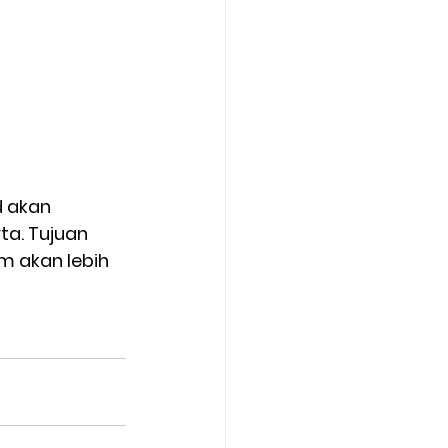
 akan 
a. Tujuan 
 akan lebih 