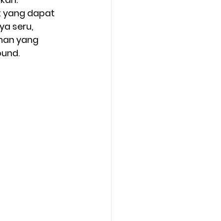
 yang dapat 
a seru, 
nan yang 
und. 