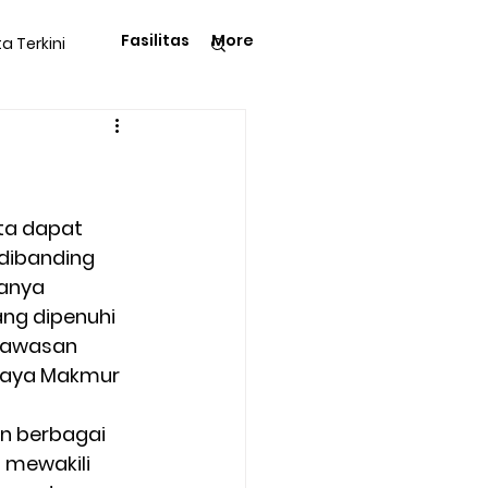
Fasilitas
More
ta Terkini
Pengetahuan
ta dapat 
dibanding 
anya 
langga
Tips & Trik
ng dipenuhi 
kawasan 
 Raya Makmur 
Kegiatan Rohani
n berbagai 
 mewakili 