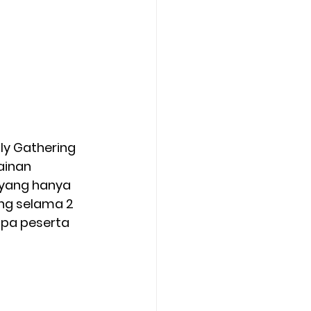
 
ly Gathering 
ainan 
yang hanya 
ung selama 2 
pa peserta 