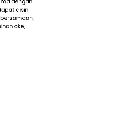
sama dengan 
pat disini 
kebersamaan, 
nan oke, 