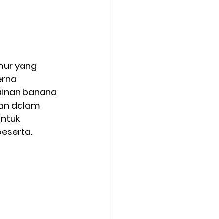
mur yang 
rna 
ainan banana 
an dalam 
ntuk 
eserta. 