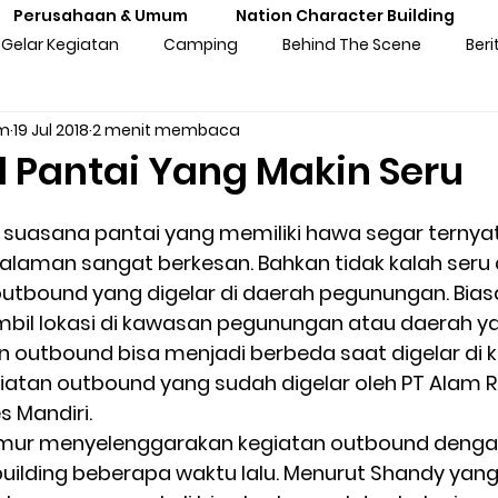
Perusahaan & Umum
Nation Character Building
Gelar Kegiatan
Camping
Behind The Scene
Beri
am
19 Jul 2018
2 menit membaca
ng
Gathering
Outbound
Personal Experiences
 Pantai Yang Makin Seru
atan Sekolah
Training Kebangsaan
Tren Komunitas
suasana pantai yang memiliki hawa segar ternya
aman sangat berkesan. Bahkan tidak kalah seru 
utbound yang digelar di daerah pegunungan. Bias
tan Untuk Perusahaan & Umu
Pengalaman & Testimoni Pe
il lokasi di kawasan pegunungan atau daerah ya
outbound bisa menjadi berbeda saat digelar di 
egiatan outbound yang sudah digelar oleh PT Alam
sia
Seni & Budaya
Inspirasi
Prakaya Virtual
 Mandiri. 
mur menyelenggarakan kegiatan outbound denga
ilding beberapa waktu lalu. Menurut Shandy yang