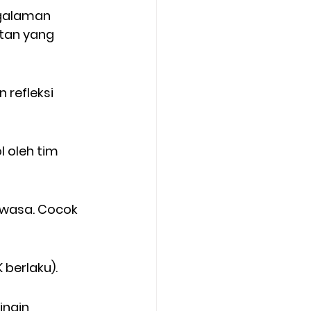
galaman 
tan yang 
refleksi 
 oleh tim 
ewasa. Cocok 
 berlaku).
ngin 