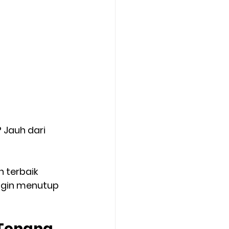
Jauh dari 
n terbaik 
ngin menutup 
Tenang 