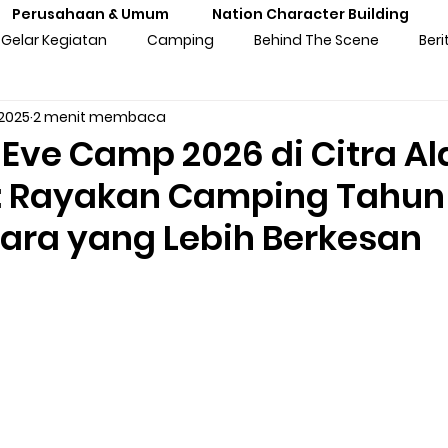
Perusahaan & Umum
Nation Character Building
Gelar Kegiatan
Camping
Behind The Scene
Beri
 2025
2 menit membaca
ng
Gathering
Outbound
Personal Experiences
Eve Camp 2026 di Citra A
e: Rayakan Camping Tahun
atan Sekolah
Training Kebangsaan
Tren Komunitas
ara yang Lebih Berkesan
tan Untuk Perusahaan & Umu
Pengalaman & Testimoni Pe
sia
Seni & Budaya
Inspirasi
Prakaya Virtual