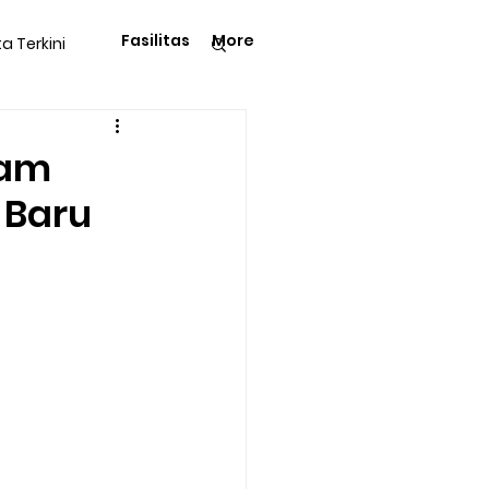
Fasilitas
More
ta Terkini
Pengetahuan
lam
 Baru
langga
Tips & Trik
Kegiatan Rohani