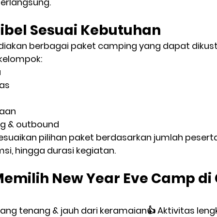
erlangsung.
sibel Sesuai Kebutuhan
iakan berbagai paket camping yang dapat dikust
kelompok:
a
as
haan
ng & outbound
uaikan pilihan paket berdasarkan jumlah peserta, 
i, hingga durasi kegiatan.
milih New Year Eve Camp di C
ang tenang & jauh dari keramaian👍 Aktivitas leng