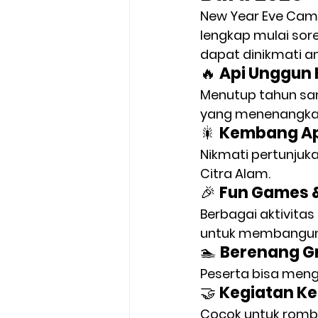
New Year Eve Cam
lengkap mulai sor
dapat dinikmati an
🔥 
Api Unggun
Menutup tahun sa
yang menenangka
🎇 
Kembang Ap
Nikmati pertunjuk
Citra Alam.
🎉 
Fun Games &
Berbagai aktivitas
untuk membangun
🏊 
Berenang Gr
Peserta bisa mengg
🤝 
Kegiatan K
Cocok untuk rombo