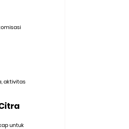
omisasi 
aktivitas 
itra 
kap untuk 