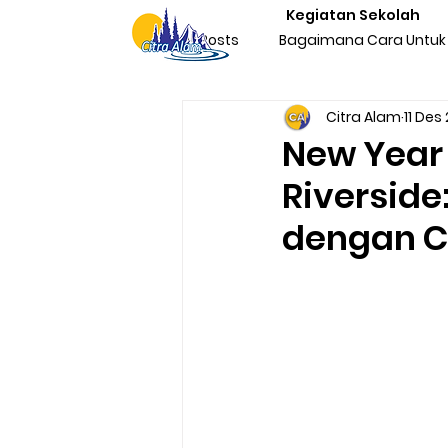
Kegiatan Sekolah
All Posts
Bagaimana Cara Untuk 
Citra Alam
11 Des
Character Building Team Buildi
New Year 
Riversid
Produktivitas
Program Kegi
dengan C
Liburan & Refreshing
Kegia
Sosialisasi Nasionalisme Indone