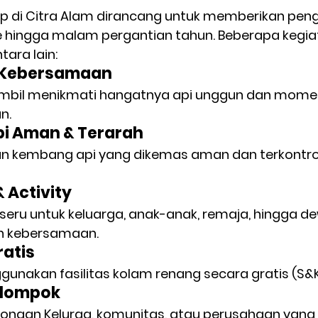
p di Citra Alam dirancang untuk memberikan pen
e hingga malam pergantian tahun. Beberapa kegia
tara lain:
 Kebersamaan
mbil menikmati hangatnya api unggun dan momen 
n.
i Aman & Terarah
an kembang api yang dikemas aman dan terkontrol
 Activity
 seru untuk keluarga, anak-anak, remaja, hingga d
 kebersamaan.
atis
unakan fasilitas kolam renang secara gratis (S&K
elompok
ngan Kelurga, komunitas, atau perusahaan yang i