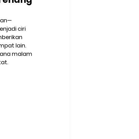
man—
jadi ciri 
berikan 
mpat lain.
asana malam 
at.