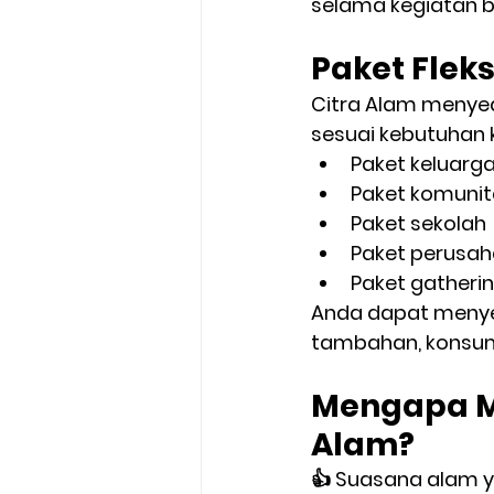
selama kegiatan b
Paket Flek
Citra Alam menyed
sesuai kebutuhan 
Paket keluarg
Paket komunit
Paket sekolah
Paket perusa
Paket gatheri
Anda dapat menyes
tambahan, konsums
Mengapa Me
Alam?
👍 Suasana alam y