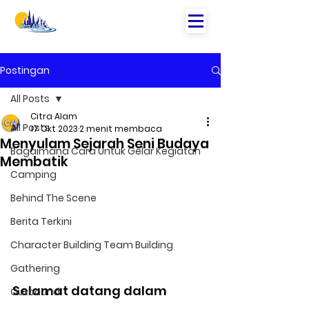
Postingan
All Posts
Citra Alam
All Posts
17 Okt 2023
2 menit membaca
Menyulam Sejarah Seni Budaya
Bagaimana Cara Untuk Gelar Kegiatan
Membatik
Camping
Behind The Scene
Berita Terkini
Character Building Team Building
Gathering
Selamat datang dalam 
Outbound