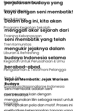
perjalanan budaya yang 
Personal Experiences
Pengetahuan
kaya dengan seni membatik! 
Produktivitas
Dalam blog ini, kita akan 
Program Kegiatan Sekolah
menggali akar sejarah dari 
Training Kebangsaan
seni membatik yang telah 
Tren Komunitas
mengukir jejaknya dalam 
Liburan & Refreshing
budaya Indonesia selama 
Kegiatan Untuk Perusahaan & Umu
berabad-abad.
Pengalaman & Testimoni Pelangga
Tips & Trik
Sejarah Membatik: Jejak Warisan 
Budaya
Sosialisasi Nasionalisme Indonesia
Seni membatik adalah seni 
memewarnai kain dengan 
Seni & Budaya
menggunakan lilin sebagai resist untuk 
Inspirasi
menciptakan pola dan motif. Proses ini 
melibatkan keterampilan tangan yang 