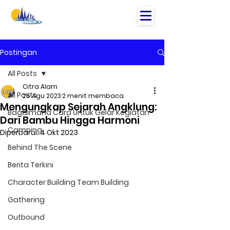
Postingan
All Posts
Citra Alam
All Posts
25 Agu 2023
2 menit membaca
Mengungkap Sejarah Angklung:
Bagaimana Cara Untuk Gelar Kegiatan
Dari Bambu Hingga Harmoni
Camping
Diperbarui:
4 Okt 2023
Behind The Scene
Berita Terkini
Character Building Team Building
Gathering
Outbound