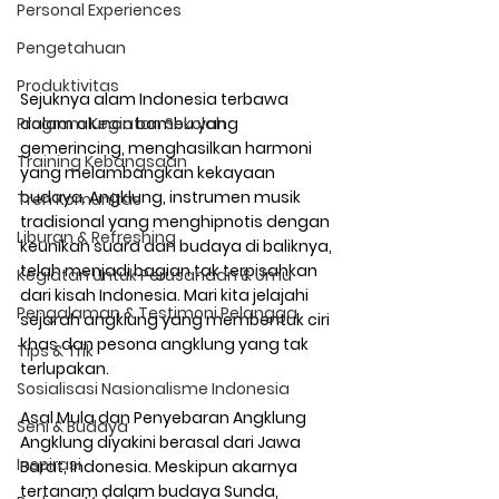
Personal Experiences
Pengetahuan
Produktivitas
Sejuknya alam Indonesia terbawa 
dalam alunan bambu yang 
Program Kegiatan Sekolah
gemerincing, menghasilkan harmoni 
Training Kebangsaan
yang melambangkan kekayaan 
budaya. Angklung, instrumen musik 
Tren Komunitas
tradisional yang menghipnotis dengan 
Liburan & Refreshing
keunikan suara dan budaya di baliknya, 
telah menjadi bagian tak terpisahkan 
Kegiatan Untuk Perusahaan & Umu
dari kisah Indonesia. Mari kita jelajahi 
Pengalaman & Testimoni Pelangga
sejarah angklung yang membentuk ciri 
khas dan pesona angklung yang tak 
Tips & Trik
terlupakan.
Sosialisasi Nasionalisme Indonesia
Asal Mula dan Penyebaran Angklung
Seni & Budaya
Angklung diyakini berasal dari Jawa 
Inspirasi
Barat, Indonesia. Meskipun akarnya 
tertanam dalam budaya Sunda, 