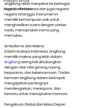
Prakaya Virtual
angklung telah menyebar ke berbagai 
daerah di Indonesia dan juga negara-
Kegiatan Rohani
negara tetangga. Instrumen ini 
memiliki kemampuan unik untuk 
menghasilkan suara dengan variasi 
nada, menciptakan irama yang 
memukau.
Simbolisme dan Makna
Dalam budaya Indonesia, angklung 
memiliki makna yang lebih dalam. 
Angklung
 sering kali dihubungkan 
dengan nilai-nilai gotong royong, 
kerjasama, dan kebersamaan. Tradisi 
bermain angklung dalam kelompok 
mengajarkan pentingnya 
mendengarkan, merespons, dan 
bersatu untuk menciptakan harmoni.
Pengakuan Global dan Masa Depan 