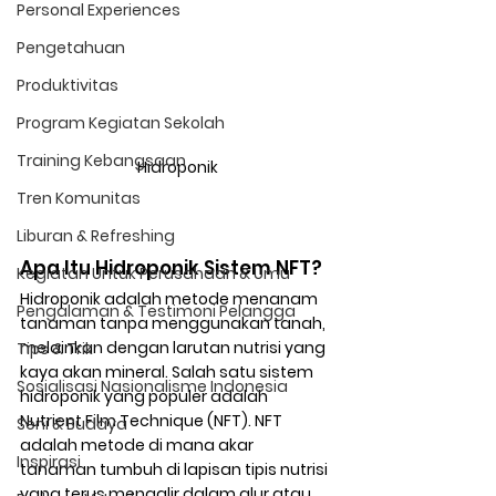
Personal Experiences
Pengetahuan
Produktivitas
Program Kegiatan Sekolah
Training Kebangsaan
Hidroponik
Tren Komunitas
Liburan & Refreshing
Apa Itu Hidroponik Sistem NFT?
Kegiatan Untuk Perusahaan & Umu
Hidroponik adalah metode menanam 
Pengalaman & Testimoni Pelangga
tanaman tanpa menggunakan tanah, 
melainkan dengan larutan nutrisi yang 
Tips & Trik
kaya akan mineral. Salah satu sistem 
Sosialisasi Nasionalisme Indonesia
hidroponik yang populer adalah 
Nutrient Film Technique (NFT). NFT 
Seni & Budaya
adalah metode di mana akar 
Inspirasi
tanaman tumbuh di lapisan tipis nutrisi 
yang terus mengalir dalam alur atau 