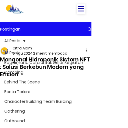
Postingan
All Posts
Citra Alam
All Posts
5 Agu 2024
2 menit membaca
Mengenal Hidroponik Sistem NFT
Bagaimana Cara Untuk Gelar Kegiatan
: Solusi Berkebun Modern yang
Camping
Efisien
Behind The Scene
Berita Terkini
Character Building Team Building
Gathering
Outbound