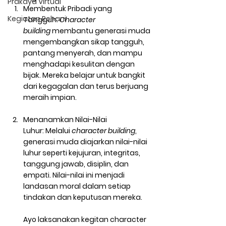
Prakaya Virtual
Membentuk Pribadi yang 
Kegiatan Rohani
Tangguh:
Character 
building
 membantu generasi muda 
mengembangkan sikap tangguh, 
pantang menyerah, dan mampu 
menghadapi kesulitan dengan 
bijak. Mereka belajar untuk bangkit 
dari kegagalan dan terus berjuang 
meraih impian.
Menanamkan Nilai-Nilai 
Luhur:
 Melalui 
character building
, 
generasi muda diajarkan nilai-nilai 
luhur seperti kejujuran, integritas, 
tanggung jawab, disiplin, dan 
empati. Nilai-nilai ini menjadi 
landasan moral dalam setiap 
tindakan dan keputusan mereka.
Ayo laksanakan kegitan character 