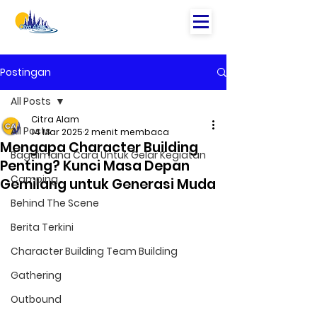
Postingan
All Posts
Citra Alam
All Posts
14 Mar 2025
2 menit membaca
Mengapa Character Building
Bagaimana Cara Untuk Gelar Kegiatan
Penting? Kunci Masa Depan
Camping
Gemilang untuk Generasi Muda
Behind The Scene
Berita Terkini
Character Building Team Building
Gathering
Outbound