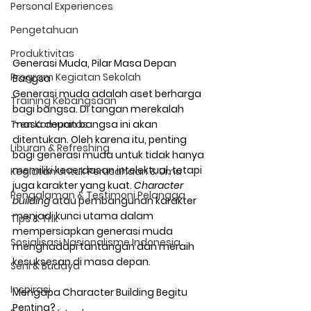
Personal Experiences
Pengetahuan
Produktivitas
Generasi Muda, Pilar Masa Depan 
Program Kegiatan Sekolah
Bangsa
Generasi muda adalah aset berharga 
Training Kebangsaan
bagi bangsa. Di tangan merekalah 
masa depan bangsa ini akan 
Tren Komunitas
ditentukan. Oleh karena itu, penting 
Liburan & Refreshing
bagi generasi muda untuk tidak hanya 
memiliki kecerdasan intelektual, tetapi 
Kegiatan Untuk Perusahaan & Umu
juga karakter yang kuat. 
Character 
Pengalaman & Testimoni Pelangga
building
 atau pembangunan karakter 
menjadi kunci utama dalam 
Tips & Trik
mempersiapkan generasi muda 
Sosialisasi Nasionalisme Indonesia
menghadapi tantangan dan meraih 
kesuksesan di masa depan.
Seni & Budaya
Inspirasi
Mengapa Character Building Begitu 
Penting?