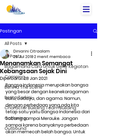
Postingan
All Posts
Diniarini Citraalam
All Posts
26 Jul 2018
2 menit membaca
Menanamkan Semangat
Bagaimana Cara Untuk Gelar Kegiatan
Kebangsaan Sejak Dini
Camping
Diperbarui:
28 Jan 2021
Bangsa Indonesia merupakan bangsa 
Behind The Scene
yang besar dengan keanekaragaman 
Berita Terkini
suku, budaya, dan agama. Namun, 
dengan perbedaan yang ada kita 
Character Building Team Building
tetap satu yaitu bangsa Indonesia dari 
Gathering
Sabang sampai Merauke. Jangan 
sampai karena banyaknya perbedaan 
Outbound
akan memecah belah bangsa. Untuk 