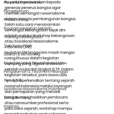
itu perlu menanamkan kepada 
Personal Experiences
generasi penerus bangsa agar 
Pengetahuan
memiliki semangat nasionalisme 
dalam mengisi pembangunan bangsa. 
Produktivitas
Salah satu cara menanamkan 
Program Kegiatan Sekolah
semangat kebangsaan sejak dini 
adalah melalui Workshop Kebangsaan 
Training Kebangsaan
atau Sosialisasi Nasionalisme 
Tren Komunitas
Indonesia (SNI).
Kegiatan SNI hingga kini masih mengisi 
Liburan & Refreshing
ruang khusus dalam kegiatan 
Kegiatan Untuk Perusahaan & Umu
camping yang digelar di sekolah-
sekolah mulai dari tingkat SLTP. Dalam 
Pengalaman & Testimoni Pelangga
kegiatan tersebut, para siswa usia 
Tips & Trik
remaja diperkenalkan tentang sejarah 
nasional Indonesia melalui tayangan 
Sosialisasi Nasionalisme Indonesia
dan pemaparan yang menarik. 
Dengan menghadirkan pembicara 
Seni & Budaya
atau narasumber profesional serta 
Inspirasi
para saksi sejarah, workshop mampu 