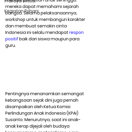
menarik perhatian anak sehingga 
Prakaya Virtual
mereka dapat memahami sejarah 
Kegiatan Rohani
bangsa. Selama pelaksanaannya, 
workshop untuk membangun karakter 
dan membuat semakin cinta 
Indonesia ini selalu mendapat 
respon 
positif 
baik dari siswa maupun para 
guru.
Pentingnya menanamkan semangat 
kebangsaan sejak dini juga pernah 
disampaikan oleh Ketua Komisi 
Perlindungan Anak Indonesia (KPAI) 
Susanto. Menurutnya, saat ini anak-
anak kerap dijejali oleh budaya 