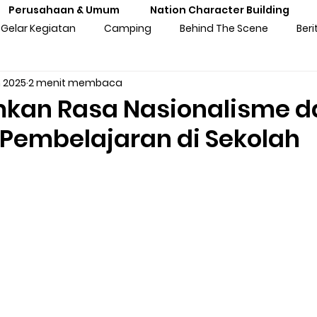
Perusahaan & Umum
Nation Character Building
Gelar Kegiatan
Camping
Behind The Scene
Beri
n 2025
2 menit membaca
ng
Gathering
Outbound
Personal Experiences
an Rasa Nasionalisme 
Pembelajaran di Sekolah
atan Sekolah
Training Kebangsaan
Tren Komunitas
tan Untuk Perusahaan & Umu
Pengalaman & Testimoni Pe
sia
Seni & Budaya
Inspirasi
Prakaya Virtual