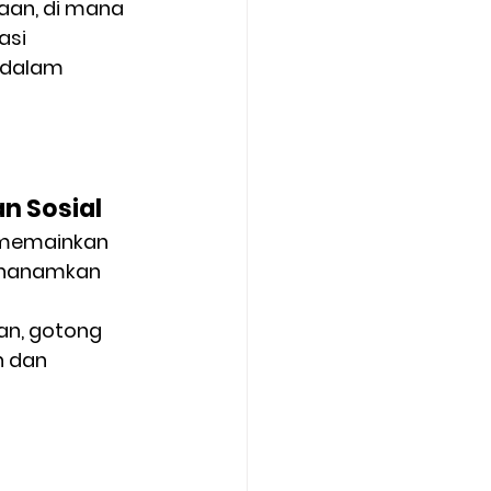
saan
, di mana 
asi 
 dalam 
n Sosial
, memainkan 
enanamkan 
an, gotong 
 dan 