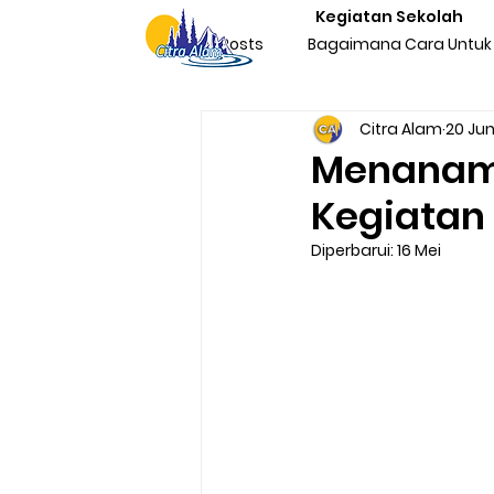
Kegiatan Sekolah
All Posts
Bagaimana Cara Untuk 
Citra Alam
20 Ju
Character Building Team Buildi
Menanamk
Kegiatan 
Produktivitas
Program Kegi
Diperbarui:
16 Mei
Liburan & Refreshing
Kegia
Sosialisasi Nasionalisme Indone