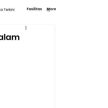
Fasilitas
More
ta Terkini
Pengetahuan
dalam
langga
Tips & Trik
Kegiatan Rohani