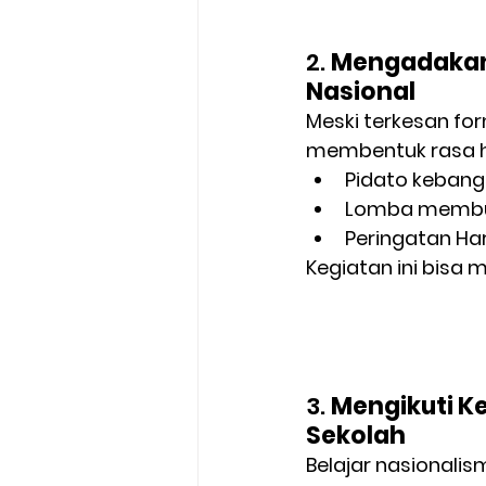
2. 
Mengadakan 
Nasional
Meski terkesan for
membentuk rasa ho
Pidato kebang
Lomba membua
Peringatan Har
Kegiatan ini bisa
3. 
Mengikuti K
Sekolah
Belajar nasionalis