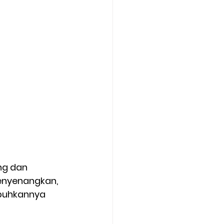
ng dan 
enyenangkan, 
buhkannya 