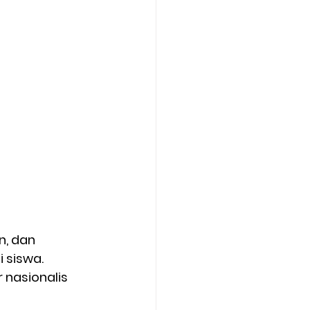
, dan 
siswa. 
 nasionalis 