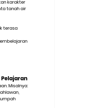
an karakter 
a tanah air 
k terasa 
pembelajaran 
 Pelajaran
an. Misalnya:
pahlawan, 
Sumpah 