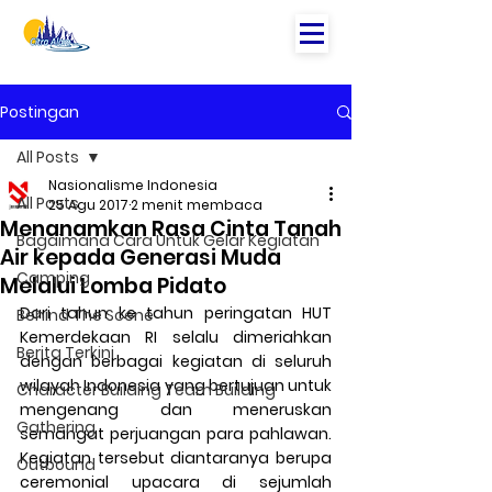
Postingan
All Posts
Nasionalisme Indonesia
All Posts
25 Agu 2017
2 menit membaca
Menanamkan Rasa Cinta Tanah
Bagaimana Cara Untuk Gelar Kegiatan
Air kepada Generasi Muda
Camping
Melalui Lomba Pidato
Dari tahun ke tahun peringatan HUT 
Behind The Scene
Kemerdekaan RI selalu dimeriahkan 
Berita Terkini
dengan berbagai kegiatan di seluruh 
wilayah Indonesia yang bertujuan untuk 
Character Building Team Building
mengenang dan meneruskan 
Gathering
semangat perjuangan para pahlawan. 
Kegiatan tersebut diantaranya berupa 
Outbound
ceremonial upacara di sejumlah 