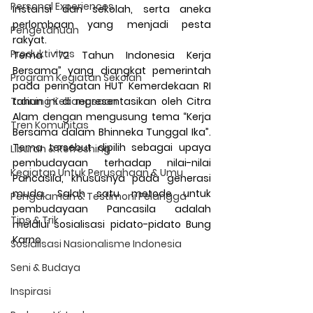
Personal Experiences
instansi dan sekolah, serta aneka 
perlombaan yang menjadi pesta 
Pengetahuan
rakyat. 
Produktivitas
Tema “72 Tahun Indonesia Kerja 
Bersama” yang diangkat pemerintah 
Program Kegiatan Sekolah
pada peringatan HUT Kemerdekaan RI 
Training Kebangsaan
tahun ini di representasikan oleh Citra 
Alam dengan mengusung tema “Kerja 
Tren Komunitas
Bersama dalam Bhinneka Tunggal Ika”. 
Tema tersebut dipilih sebagai upaya 
Liburan & Refreshing
pembudayaan terhadap nilai-nilai 
Kegiatan Untuk Perusahaan & Umu
Pancasila, khususnya pada generasi 
muda. Salah satu metode untuk 
Pengalaman & Testimoni Pelangga
pembudayaan Pancasila adalah 
Tips & Trik
melalui sosialisasi pidato-pidato Bung 
Karno.
Sosialisasi Nasionalisme Indonesia
Seni & Budaya
Inspirasi