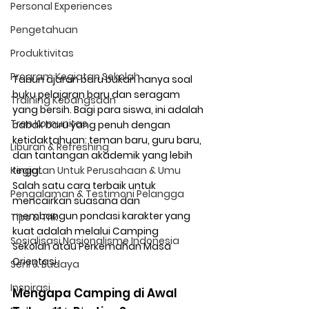
Personal Experiences
Pengetahuan
Produktivitas
Program Kegiatan Sekolah
Tahun ajaran baru bukan hanya soal 
buku pelajaran baru dan seragam 
Training Kebangsaan
yang bersih. Bagi para siswa, ini adalah 
Tren Komunitas
babak baru yang penuh dengan 
ketidaktahuan: teman baru, guru baru, 
Liburan & Refreshing
dan tantangan akademik yang lebih 
tinggi.
Kegiatan Untuk Perusahaan & Umu
Salah satu cara terbaik untuk 
Pengalaman & Testimoni Pelangga
mencairkan suasana dan 
membangun pondasi karakter yang 
Tips & Trik
kuat adalah melalui 
Camping 
Sosialisasi Nasionalisme Indonesia
Sekolah
 atau Perkemahan Masa 
Orientasi.
Seni & Budaya
Inspirasi
Mengapa Camping di Awal 