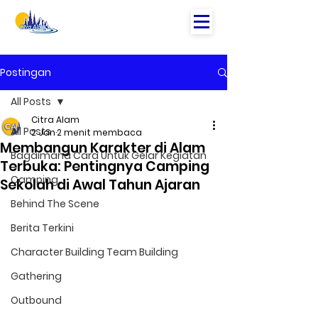
Postingan
All Posts
Citra Alam
All Posts
2 Jan
2 menit membaca
Membangun Karakter di Alam
Bagaimana Cara Untuk Gelar Kegiatan
Terbuka: Pentingnya Camping
Camping
Sekolah di Awal Tahun Ajaran
Behind The Scene
Berita Terkini
Character Building Team Building
Gathering
Outbound