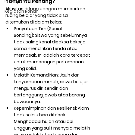
Tahun Itu Penting?
Prakaya Virtual
Aktivitas di luar ruangan memberikan 
Kegiatan Rohani
ruang belajar yang tidak bisa 
ditemukan di dalam kelas:
Penyatuan Tim (Social 
Bonding):
 Siswa yang sebelumnya 
tidak saling kenal dipaksa bekerja 
sama mendirikan tenda atau 
memasak. Ini adalah cara tercepat 
untuk membangun pertemanan 
yang solid.
Melatih Kemandirian:
 Jauh dari 
kenyamanan rumah, siswa belajar 
mengurus diri sendiri dan 
bertanggung jawab atas barang 
bawaannya.
Kepemimpinan dan Resiliensi:
 Alam 
tidak selalu bisa ditebak. 
Menghadapi hujan atau api 
unggun yang sulit menyala melatih 
siswa untuk tetap tenang dan 