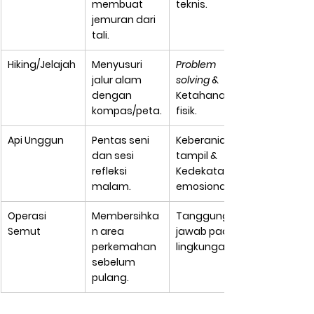
membuat 
teknis.
jemuran dari 
tali.
Hiking/Jelajah
Menyusuri 
Problem 
jalur alam 
solving
 & 
dengan 
Ketahanan 
kompas/peta.
fisik.
Api Unggun
Pentas seni 
Keberanian 
dan sesi 
tampil & 
refleksi 
Kedekatan 
malam.
emosional.
Operasi 
Membersihka
Tanggung 
Semut
n area 
jawab pada 
perkemahan 
lingkungan.
sebelum 
pulang.