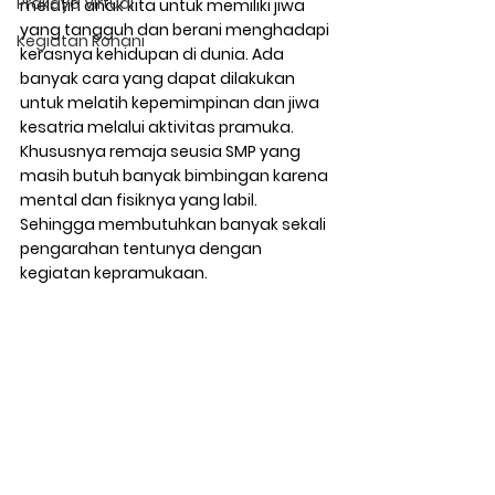
Prakaya Virtual
melatih anak kita untuk memiliki jiwa 
yang tangguh dan berani menghadapi 
Kegiatan Rohani
kerasnya kehidupan di dunia. Ada 
banyak cara yang dapat dilakukan 
untuk melatih kepemimpinan dan jiwa 
kesatria melalui aktivitas pramuka. 
Khususnya remaja seusia SMP yang 
masih butuh banyak bimbingan karena 
mental dan fisiknya yang labil. 
Sehingga membutuhkan banyak sekali 
pengarahan tentunya dengan 
kegiatan kepramukaan.