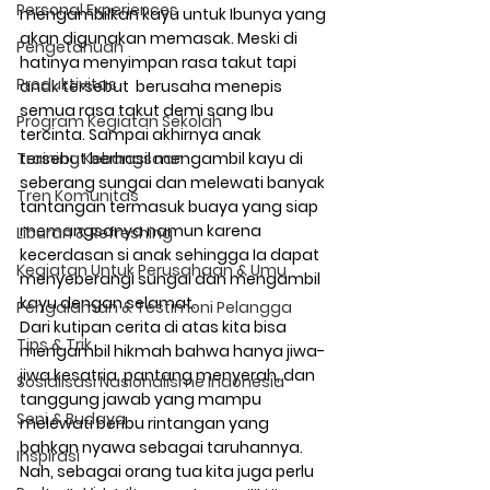
Personal Experiences
mengambilkan kayu untuk Ibunya yang 
akan digunakan memasak. Meski di 
Pengetahuan
hatinya menyimpan rasa takut tapi 
Produktivitas
anak tersebut  berusaha menepis 
semua rasa takut demi sang Ibu 
Program Kegiatan Sekolah
tercinta. Sampai akhirnya anak 
Training Kebangsaan
tersebut berhasil mengambil kayu di 
seberang sungai dan melewati banyak 
Tren Komunitas
tantangan termasuk buaya yang siap 
memangsanya namun karena 
Liburan & Refreshing
kecerdasan si anak sehingga Ia dapat 
Kegiatan Untuk Perusahaan & Umu
menyeberangi sungai dan mengambil 
kayu dengan selamat.
Pengalaman & Testimoni Pelangga
Dari kutipan cerita di atas kita bisa 
Tips & Trik
mengambil hikmah bahwa hanya jiwa-
jiwa kesatria, pantang menyerah, dan 
Sosialisasi Nasionalisme Indonesia
tanggung jawab yang mampu 
Seni & Budaya
melewati beribu rintangan yang 
bahkan nyawa sebagai taruhannya. 
Inspirasi
Nah, sebagai orang tua kita juga perlu 