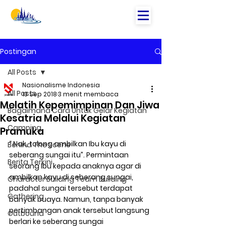
Postingan
All Posts
Nasionalisme Indonesia
All Posts
13 Sep 2018
3 menit membaca
Melatih Kepemimpinan Dan Jiwa
Bagaimana Cara Untuk Gelar Kegiatan
Kesatria Melalui Kegiatan
Camping
Pramuka
“ Nak, tolong ambilkan Ibu kayu di 
Behind The Scene
seberang sungai itu”. Permintaan 
Berita Terkini
seorang Ibu kepada anaknya agar di 
ambilkan kayu di seberang sungai, 
Character Building Team Building
padahal sungai tersebut terdapat 
Gathering
banyak buaya. Namun, tanpa banyak 
pertimbangan anak tersebut langsung 
Outbound
berlari ke seberang sungai 