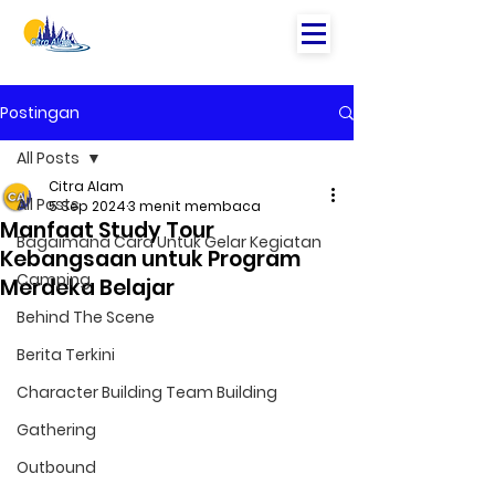
Postingan
All Posts
Citra Alam
All Posts
5 Sep 2024
3 menit membaca
Manfaat Study Tour
Bagaimana Cara Untuk Gelar Kegiatan
Kebangsaan untuk Program
Camping
Merdeka Belajar
Behind The Scene
Berita Terkini
Character Building Team Building
Gathering
Outbound