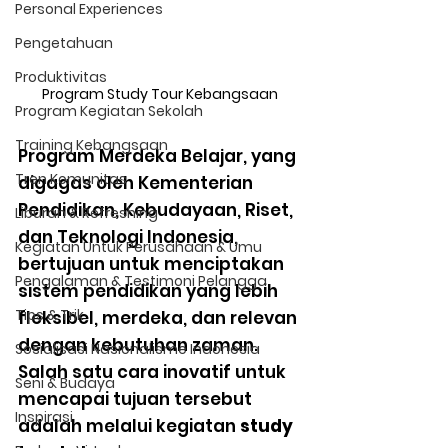
Personal Experiences
Pengetahuan
Produktivitas
Program Study Tour Kebangsaan
Program Kegiatan Sekolah
Training Kebangsaan
Program Merdeka Belajar, yang 
Tren Komunitas
digagas oleh Kementerian 
Pendidikan, Kebudayaan, Riset, 
Liburan & Refreshing
dan Teknologi Indonesia, 
Kegiatan Untuk Perusahaan & Umu
bertujuan untuk menciptakan 
Pengalaman & Testimoni Pelangga
sistem pendidikan yang lebih 
Tips & Trik
fleksibel, merdeka, dan relevan 
dengan kebutuhan zaman. 
Sosialisasi Nasionalisme Indonesia
Salah satu cara inovatif untuk 
Seni & Budaya
mencapai tujuan tersebut 
Inspirasi
adalah melalui kegiatan 
study 