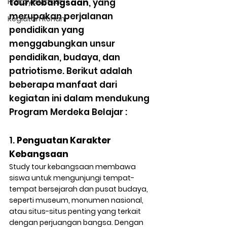
Prakaya Virtual
tour kebangsaan
, yang 
merupakan perjalanan 
Kegiatan Rohani
pendidikan yang 
menggabungkan unsur 
pendidikan, budaya, dan 
patriotisme. Berikut adalah 
beberapa manfaat dari 
kegiatan ini dalam mendukung 
Program Merdeka Belajar :
1. 
Penguatan Karakter 
Kebangsaan
Study tour kebangsaan membawa 
siswa untuk mengunjungi tempat-
tempat bersejarah dan pusat budaya, 
seperti museum, monumen nasional, 
atau situs-situs penting yang terkait 
dengan perjuangan bangsa. Dengan 