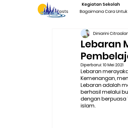
Kegiatan Sekolah
All Posts
Bagaimana Cara Untuk 
Diniarini Citraal
Character Building Team Buildi
Lebaran 
Pembelaj
Produktivitas
Program Kegi
Diperbarui:
10 Mei 2021
Lebaran merayakan H
Kemenangan, men
Liburan & Refreshing
Kegia
Lebaran adalah m
berhasil melalui 
dengan berpuasa 1
Sosialisasi Nasionalisme Indone
islam. 