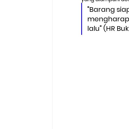
"Barang si
mengharap 
lalu" (HR Bu