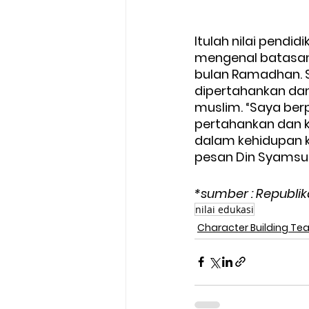
Itulah nilai pendi
mengenal batasan 
bulan Ramadhan. Se
dipertahankan dan 
muslim. “Saya berp
pertahankan dan ki
dalam kehidupan 
pesan Din Syamsud
*sumber : Republik
nilai edukasi
Character Building Te