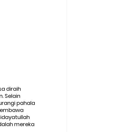
 diraih 
 Selain 
rangi pahala 
 membawa 
idayatullah 
dalah mereka 