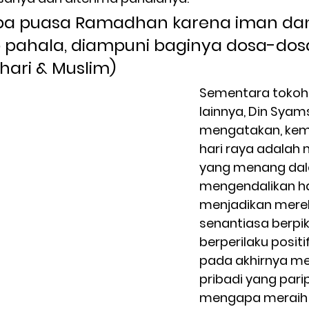
apa puasa Ramadhan karena iman da
pahala, diampuni baginya dosa-dos
khari & Muslim) 
Sementara tokoh 
lainnya, Din Syam
mengatakan, kem
hari raya adalah 
yang menang da
mengendalikan ha
menjadikan mere
senantiasa berpik
berperilaku positi
pada akhirnya me
pribadi yang parip
mengapa meraih