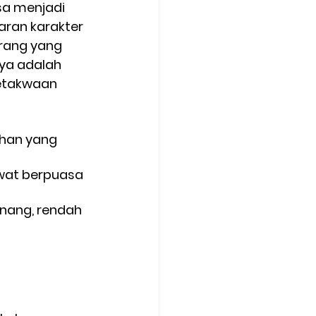
sa menjadi 
ran karakter 
rang yang 
ya adalah 
etakwaan 
han yang 
ewat berpuasa 
enang, rendah 