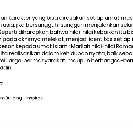
dikan karakter yang bisa dirasakan setiap umat mus
usia, jika bersungguh-sungguh menjalankan selur
perti diharapkan bahwa nilai-nilai kebaikan itu bi
pada akhirnya melekat, menjadi identitas setiap 
esan kepada umat Islam : Marilah nilai-nilai Ramad
ta realisasikan dalam kehidupan nyata, baik sebaga
keluarga, bermasyarakat, maupun berbangsa-bern
din. 
a 
am Building
Inspirasi