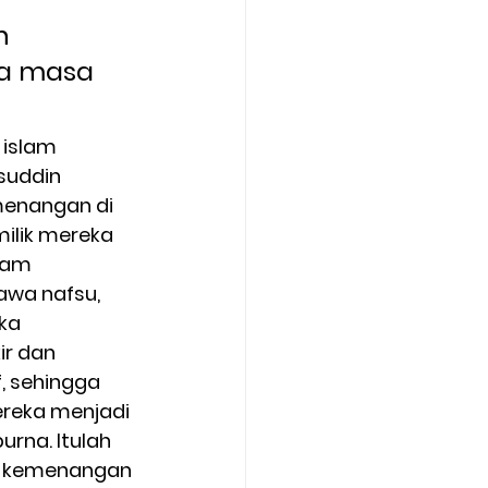
n 
a masa 
islam 
suddin  
enangan di 
milik mereka 
lam 
wa nafsu, 
ka 
ir dan 
f, sehingga 
reka menjadi 
urna. Itulah 
 kemenangan 