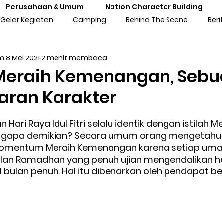
Perusahaan & Umum
Nation Character Building
Gelar Kegiatan
Camping
Behind The Scene
Beri
am
8 Mei 2021
2 menit membaca
ng
Gathering
Outbound
Personal Experiences
Meraih Kemenangan, Seb
aran Karakter
atan Sekolah
Training Kebangsaan
Tren Komunitas
ari Raya Idul Fitri selalu identik dengan istilah Me
gapa demikian? Secara umum orang mengetahui
tan Untuk Perusahaan & Umu
Pengalaman & Testimoni Pe
omentum Meraih Kemenangan karena setiap umat
bulan Ramadhan yang penuh ujian mengendalikan h
 bulan penuh. Hal itu dibenarkan oleh pendapat b
sia
Seni & Budaya
Inspirasi
Prakaya Virtual