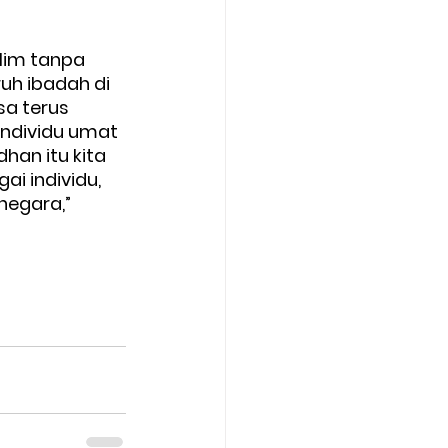
lim tanpa 
uh ibadah di 
sa terus 
individu umat 
han itu kita 
i individu, 
egara,” 