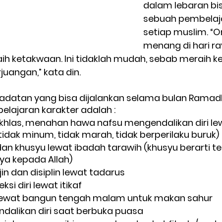
dalam lebaran bi
sebuah pembelaja
setiap muslim. “O
menang di hari ra
h ketakwaan. Ini tidaklah mudah, sebab meraih k
angan,” kata din. 
badatan yang bisa dijalankan selama bulan Ramad
lajaran karakter adalah : 
 ikhlas, menahan hawa nafsu mengendalikan diri l
tidak minum, tidak marah, tidak berperilaku buruk) 
dan khusyu lewat ibadah tarawih (khusyu berarti t
ya kepada Allah)  
rajin dan disiplin lewat tadarus 
ksi diri lewat itikaf 
 lewat bangun tengah malam untuk makan sahur 
dalikan diri saat berbuka puasa 