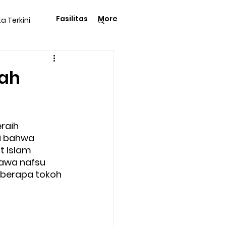
Fasilitas
More
ta Terkini
Pengetahuan
uah
raih 
 bahwa 
langga
Tips & Trik
 Islam 
awa nafsu 
eberapa tokoh 
Kegiatan Rohani