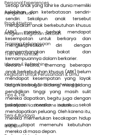
Personal Experiences
Setiap anak yang lahir ke dunia memiliki 
kelebihan dan keterbatasan sendiri-
Pengetahuan
sendiri. Sekalipun anak tersebut 
Produktivitas
merupakan anak berkebutuhan khusus 
(ABK), mereka berhak mendapat 
Program Kegiatan Sekolah
kesempatan untuk berkarya dan 
Training Kebangsaan
mengkespresikan diri dengan 
mengembangkan bakat dan 
Tren Komunitas
kemampuannya dalam berkarier.
Liburan & Refreshing
Secara realita, memang beberapa 
anak berkebutuhan khusus (ABK) belum 
Kegiatan Untuk Perusahaan & Umu
mendapat kesempatan yang layak 
Pengalaman & Testimoni Pelangga
dalam berbagai  bidang, misal bidang 
pendidikan tinggi yang masih sulit 
Tips & Trik
mereka dapatkan, begitu juga dengan 
pekerjaan mereka susah sekali 
Sosialisasi Nasionalisme Indonesia
mendapatkan peluang. Oleh karena itu, 
Seni & Budaya
mereka memerlukan kecakapan hidup 
yang dapat memenuhi kebutuhan 
Inspirasi
mereka di masa depan.