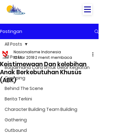
Postingan
All Posts
Nasionalisme Indonesia
All Posts
12 Mar 2018
2 menit membaca
Keistimewaan Dan kelebihan
Bagaimana Cara Untuk Gelar Kegiatan
Anak Berkebutuhan Khusus
Camping
(ABK)
Behind The Scene
Berita Terkini
Character Building Team Building
Gathering
Outbound