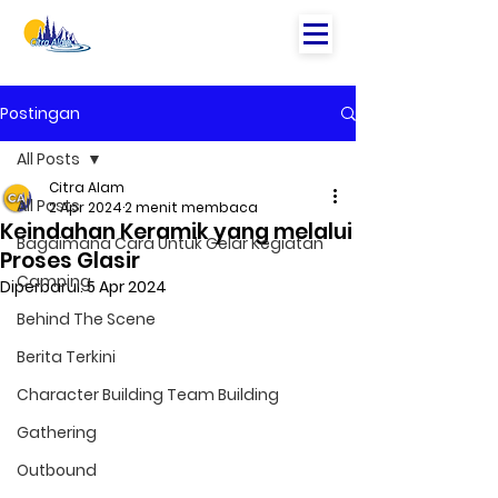
Postingan
All Posts
Citra Alam
All Posts
2 Apr 2024
2 menit membaca
Keindahan Keramik yang melalui
Bagaimana Cara Untuk Gelar Kegiatan
Proses Glasir
Camping
Diperbarui:
5 Apr 2024
Behind The Scene
Berita Terkini
Character Building Team Building
Gathering
Outbound