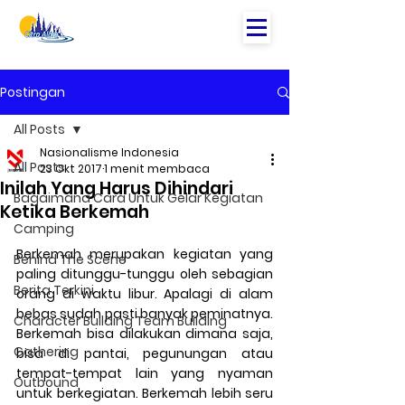
Postingan
All Posts
Nasionalisme Indonesia
All Posts
23 Okt 2017
1 menit membaca
Inilah Yang Harus Dihindari
Bagaimana Cara Untuk Gelar Kegiatan
Ketika Berkemah
Camping
Berkemah merupakan kegiatan yang 
Behind The Scene
paling ditunggu-tunggu oleh sebagian 
Berita Terkini
orang di waktu libur. Apalagi di alam 
bebas sudah pasti banyak peminatnya. 
Character Building Team Building
Berkemah bisa dilakukan dimana saja, 
Gathering
bisa di pantai, pegunungan atau 
tempat-tempat lain yang nyaman 
Outbound
untuk berkegiatan. Berkemah lebih seru 