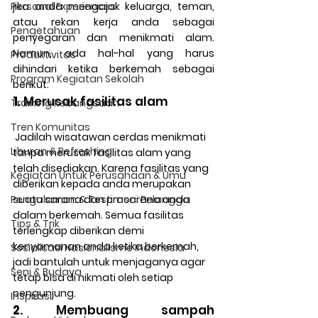
Personal Experiences
jika anda mengajak keluarga, teman, 
atau rekan kerja anda sebagai 
Pengetahuan
penyegaran dan menikmati alam. 
Namun, ada hal-hal yang harus 
Produktivitas
dihindari ketika berkemah sebagai 
Program Kegiatan Sekolah
berikut:
1
. Merusak fasilitas alam
Training Kebangsaan
Tren Komunitas
 Jadilah wisatawan cerdas menikmati 
Liburan & Refreshing
tanpa merusak fasilitas alam yang 
telah disediakan. Karena fasilitas yang 
Kegiatan Untuk Perusahaan & Umu
diberikan kepada anda merupakan 
Pengalaman & Testimoni Pelangga
suatu sarana dan prasarana anda 
dalam berkemah. Semua fasilitas 
Tips & Trik
terlengkap diberikan demi 
kenyamanan anda ketika berkemah, 
Sosialisasi Nasionalisme Indonesia
jadi bantulah untuk menjaganya agar 
Seni & Budaya
tetap bisa di nikmati oleh setiap 
pengunjung.
Inspirasi
2
. Membuang sampah 