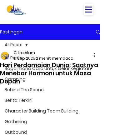
Postingan
All Posts
Citra Alam
All Posts
11 Sep 2025
2 menit membaca
Hari Perdamaian Dunia: Saatnya
Bagaimana Cara Untuk Gelar Kegiatan
Menebar Harmoni untuk Masa
Camping
Depan
Behind The Scene
Berita Terkini
Character Building Team Building
Gathering
Outbound