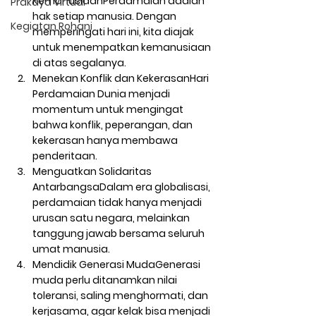
Kemanusiaan
Perdamaian adalah 
Prakaya Virtual
hak setiap manusia. Dengan 
Kegiatan Rohani
memperingati hari ini, kita diajak 
untuk menempatkan kemanusiaan 
di atas segalanya.
Menekan Konflik dan Kekerasan
Hari 
Perdamaian Dunia menjadi 
momentum untuk mengingat 
bahwa konflik, peperangan, dan 
kekerasan hanya membawa 
penderitaan.
Menguatkan Solidaritas 
Antarbangsa
Dalam era globalisasi, 
perdamaian tidak hanya menjadi 
urusan satu negara, melainkan 
tanggung jawab bersama seluruh 
umat manusia.
Mendidik Generasi Muda
Generasi 
muda perlu ditanamkan nilai 
toleransi, saling menghormati, dan 
kerjasama, agar kelak bisa menjadi 