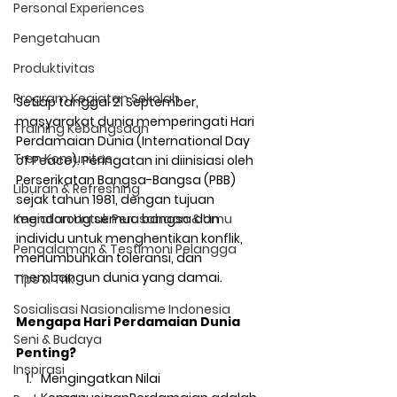
Personal Experiences
Pengetahuan
Produktivitas
Program Kegiatan Sekolah
Setiap tanggal 
21 September
, 
masyarakat dunia memperingati 
Hari 
Training Kebangsaan
Perdamaian Dunia (International Day 
Tren Komunitas
of Peace)
. Peringatan ini diinisiasi oleh 
Perserikatan Bangsa-Bangsa (PBB) 
Liburan & Refreshing
sejak tahun 1981, dengan tujuan 
mendorong semua bangsa dan 
Kegiatan Untuk Perusahaan & Umu
individu untuk menghentikan konflik, 
Pengalaman & Testimoni Pelangga
menumbuhkan toleransi, dan 
membangun dunia yang damai.
Tips & Trik
Sosialisasi Nasionalisme Indonesia
Mengapa Hari Perdamaian Dunia 
Seni & Budaya
Penting?
Inspirasi
Mengingatkan Nilai 