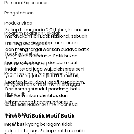
Personal Experiences
Pengetahuan
Produktivitas
Setiap tahun pada 2 Oktober, Indonesia 
Program Kegiatan Sekolah
merayakan Hari Batik Nasional, sebuah 
momen penting untuk mengenang 
Training Kebangsaan
dan menghargai warisan budaya batik 
Tren Komunitas
yang telah mendunia. Batik bukan 
hanya sekadar kain dengan motif 
Liburan & Refreshing
indah, tetapi juga wujud ekspresi seni 
Kegiatan Untuk Perusahaan & Umu
yang menggabungkan kreativitas, 
kearifan lokal, dan filosofi mendalam. 
Pengalaman & Testimoni Pelangga
Dari berbagai sudut pandang, batik 
Tips & Trik
mencerminkan identitas dan 
kebanggaan bangsa Indonesia.
Sosialisasi Nasionalisme Indonesia
Seni & Budaya
Filosofi di Balik Motif Batik
Motif batik yang beragam tidak 
Inspirasi
sekadar hiasan. Setiap motif memiliki 