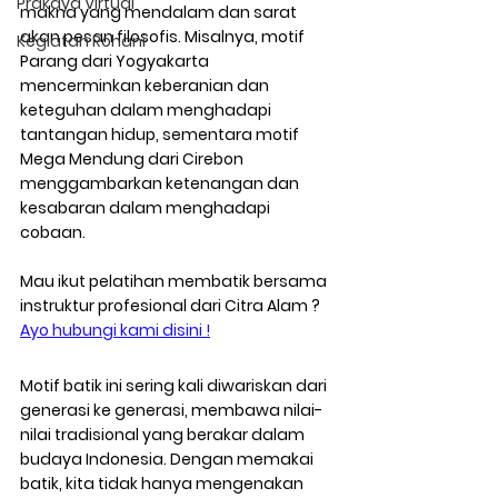
Prakaya Virtual
makna yang mendalam dan sarat 
akan pesan filosofis. Misalnya, motif 
Kegiatan Rohani
Parang
 dari Yogyakarta 
mencerminkan keberanian dan 
keteguhan dalam menghadapi 
tantangan hidup, sementara motif 
Mega Mendung
 dari Cirebon 
menggambarkan ketenangan dan 
kesabaran dalam menghadapi 
cobaan.
Mau ikut pelatihan membatik bersama 
instruktur profesional dari Citra Alam ? 
Ayo hubungi kami disini !
Motif batik ini sering kali diwariskan dari 
generasi ke generasi, membawa nilai-
nilai tradisional yang berakar dalam 
budaya Indonesia. Dengan memakai 
batik, kita tidak hanya mengenakan 