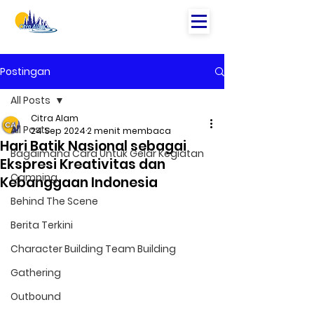
Postingan
All Posts
Citra Alam
All Posts
24 Sep 2024
2 menit membaca
Hari Batik Nasional sebagai
Bagaimana Cara Untuk Gelar Kegiatan
Ekspresi Kreativitas dan
Camping
Kebanggaan Indonesia
Behind The Scene
Berita Terkini
Character Building Team Building
Gathering
Outbound