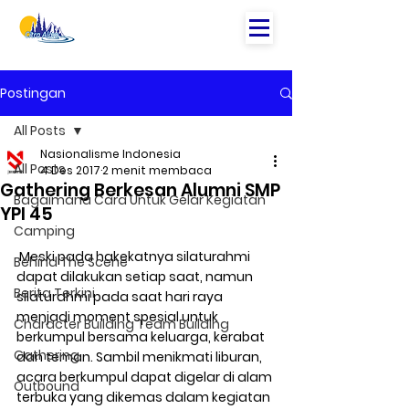
Postingan
All Posts
Nasionalisme Indonesia
All Posts
4 Des 2017
2 menit membaca
Gathering Berkesan Alumni SMP
Bagaimana Cara Untuk Gelar Kegiatan
YPI 45
Camping
 Meski pada hakekatnya silaturahmi 
Behind The Scene
dapat dilakukan setiap saat, namun 
Berita Terkini
silaturahmi pada saat hari raya 
menjadi moment spesial untuk  
Character Building Team Building
berkumpul bersama keluarga, kerabat 
Gathering
dan teman. Sambil menikmati liburan, 
acara berkumpul dapat digelar di alam 
Outbound
terbuka yang dikemas dalam kegiatan 