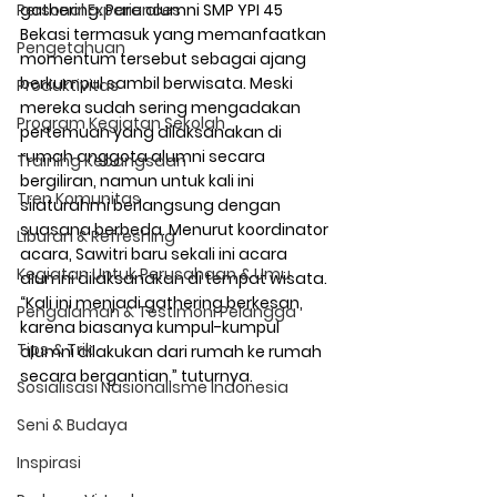
Personal Experiences
gathering. Para alumni SMP YPI 45 
Bekasi termasuk yang memanfaatkan 
Pengetahuan
momentum tersebut sebagai ajang 
berkumpul sambil berwisata. Meski 
Produktivitas
mereka sudah sering mengadakan 
Program Kegiatan Sekolah
pertemuan yang dilaksanakan di 
rumah anggota alumni secara 
Training Kebangsaan
bergiliran, namun untuk kali ini 
Tren Komunitas
silaturahmi berlangsung dengan 
suasana berbeda. Menurut koordinator 
Liburan & Refreshing
acara, Sawitri baru sekali ini acara  
Kegiatan Untuk Perusahaan & Umu
alumni dilaksanakan di tempat wisata. 
“Kali ini menjadi gathering berkesan, 
Pengalaman & Testimoni Pelangga
karena biasanya kumpul-kumpul 
Tips & Trik
alumni dilakukan dari rumah ke rumah 
secara bergantian,” tuturnya.
Sosialisasi Nasionalisme Indonesia
Seni & Budaya
Inspirasi