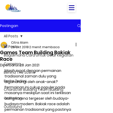
Postingan
All Posts
Citra Alam
All Posts
26 Okt 2018
2 menit membaca
Games Team Building Bakiak
Bagaimana Cara Untuk Gelar Kegiatan
Race
Camping
Diperbarui:
28 Jan 2021
Masih ingat dengan permainan 
Behind The Scene
tradisional zaman dulu yang 
Berita Terkini
digandrungi oleh anak-anak? 
Permainan ini cukup populer pada 
Character Building Team Building
masanya meskipun saat ini terkesan 
Gathering
asing karena tergeser oleh budaya-
budaya modern. Bakiak race adalah 
Outbound
permainan tradisional yang pastinya 