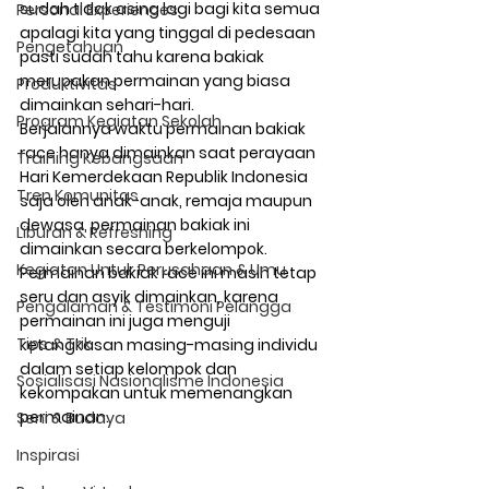
sudah tidak asing lagi bagi kita semua 
Personal Experiences
apalagi kita yang tinggal di pedesaan 
Pengetahuan
pasti sudah tahu karena bakiak 
merupakan permainan yang biasa 
Produktivitas
dimainkan sehari-hari.
Program Kegiatan Sekolah
Berjalannya waktu permainan bakiak 
race hanya dimainkan saat perayaan 
Training Kebangsaan
Hari Kemerdekaan Republik Indonesia 
Tren Komunitas
saja oleh anak-anak, remaja maupun 
dewasa, permainan bakiak ini 
Liburan & Refreshing
dimainkan secara berkelompok. 
Kegiatan Untuk Perusahaan & Umu
Permainan bakiak race ini masih tetap 
seru dan asyik dimainkan, karena 
Pengalaman & Testimoni Pelangga
permainan ini juga menguji 
Tips & Trik
ketangkasan masing-masing individu 
dalam setiap kelompok dan 
Sosialisasi Nasionalisme Indonesia
kekompakan untuk memenangkan 
permainan.
Seni & Budaya
Inspirasi