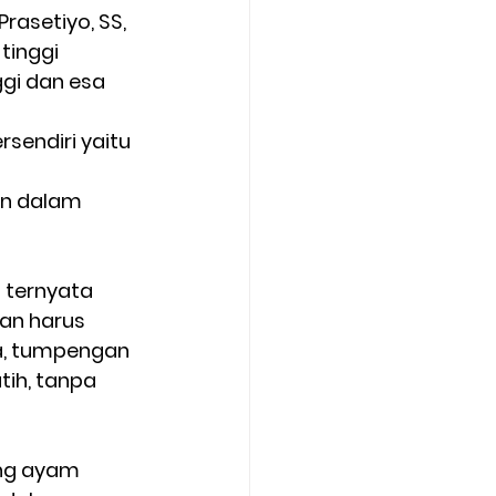
rasetiyo, SS, 
inggi 
i dan esa 
endiri yaitu 
an dalam 
 ternyata 
an harus 
a, tumpengan 
tih, tanpa 
ing ayam 