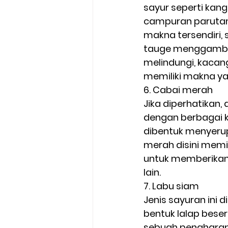
sayur seperti kan
campuran parutan 
makna tersendiri,
tauge menggambar
melindungi, kacan
memiliki makna yait
6. Cabai merah 
Jika diperhatikan,
dengan berbagai k
dibentuk menyerup
merah disini memi
untuk memberikan
lain.  
7. Labu siam  
Jenis sayuran ini 
bentuk lalap bese
sebuah pengharapan