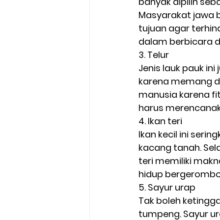
banyak dipilih se
Masyarakat jawa 
tujuan agar terhin
dalam berbicara da
3. Telur  
Jenis lauk pauk in
karena memang di
manusia karena fi
harus merencanaka
4. Ikan teri  
Ikan kecil ini seri
kacang tanah. Sela
teri memiliki mak
hidup bergerombo
5. Sayur urap  
Tak boleh ketingg
tumpeng. Sayur ura