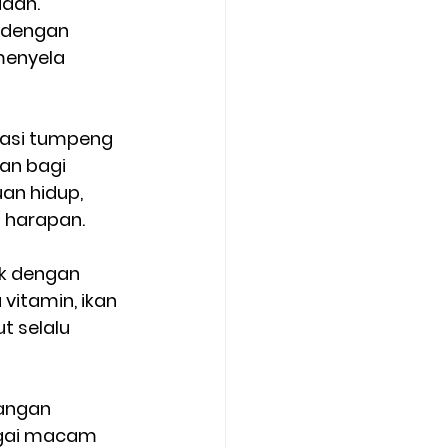
dah. 
 dengan 
menyela 
 nasi tumpeng 
an bagi 
an hidup, 
harapan.  
ek dengan 
vitamin, ikan 
 selalu 
angan 
bagai macam 