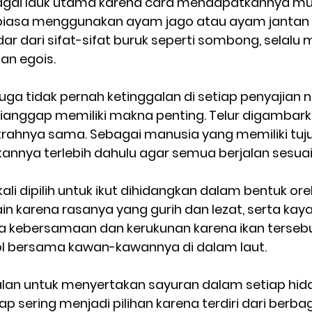
bagai lauk utama karena cara mendapatkannya mu
biasa menggunakan ayam jago atau ayam jantan
dar dari sifat-sifat buruk seperti sombong, selalu 
n egois.  
i juga tidak pernah ketinggalan di setiap penyajian
anggap memiliki makna penting. Telur digambark
trahnya sama. Sebagai manusia yang memiliki tuju
nnya terlebih dahulu agar semua berjalan sesuai 
ngkali dipilih untuk ikut dihidangkan dalam bentuk or
in karena rasanya yang gurih dan lezat, serta kaya 
na kebersamaan dan kerukunan karena ikan tersebut
l bersama kawan-kawannya di dalam laut.  
alan untuk menyertakan sayuran dalam setiap hid
p sering menjadi pilihan karena terdiri dari ber