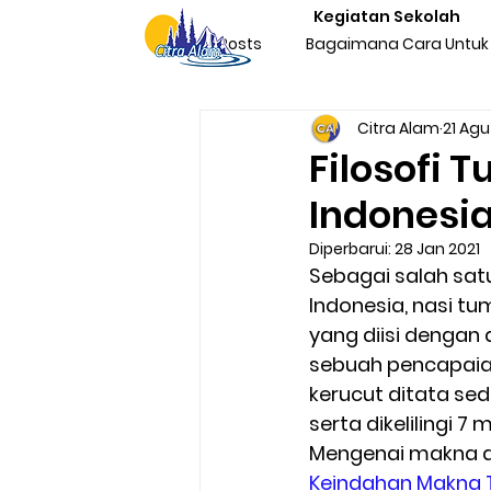
Kegiatan Sekolah
All Posts
Bagaimana Cara Untuk 
Citra Alam
21 Agu
Character Building Team Buildi
Filosofi 
Indonesi
Produktivitas
Program Kegi
Diperbarui:
28 Jan 2021
Sebagai salah satu
Indonesia, nasi t
Liburan & Refreshing
Kegia
yang diisi dengan
sebuah pencapaian
kerucut ditata se
Sosialisasi Nasionalisme Indone
serta dikelilingi 7
Mengenai makna da
Keindahan Makna