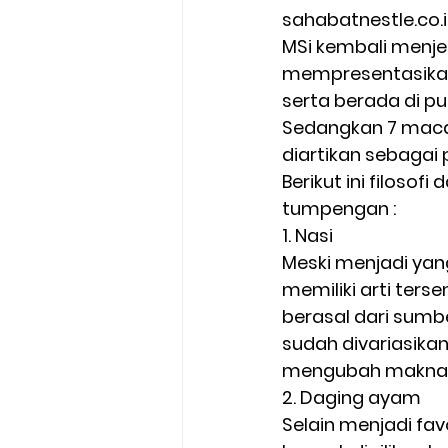
sahabatnestle.co.id
MSi kembali menje
mempresentasikan
serta berada di puc
Sedangkan 7 macam
diartikan sebagai 
Berikut ini filoso
tumpengan :  
1. Nasi  
Meski menjadi yan
memiliki arti ter
berasal dari sumb
sudah divariasikan
mengubah makna 
2. Daging ayam  
Selain menjadi fa