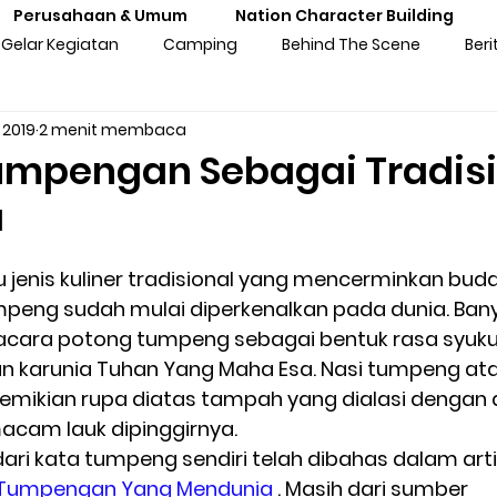
Perusahaan & Umum
Nation Character Building
Gelar Kegiatan
Camping
Behind The Scene
Beri
 2019
2 menit membaca
ng
Gathering
Outbound
Personal Experiences
Tumpengan Sebagai Tradis
a
atan Sekolah
Training Kebangsaan
Tren Komunitas
 jenis kuliner tradisional yang mencerminkan buday
umpeng sudah mulai diperkenalkan pada dunia. Ban
tan Untuk Perusahaan & Umu
Pengalaman & Testimoni Pe
 acara potong tumpeng sebagai bentuk rasa syuku
 karunia Tuhan Yang Maha Esa. Nasi tumpeng ata
demikian rupa diatas tampah yang dialasi dengan 
sia
Seni & Budaya
Inspirasi
Prakaya Virtual
 macam lauk dipinggirnya.  
ri kata tumpeng sendiri telah dibahas dalam art
 Tumpengan Yang Mendunia
 . Masih dari sumber 