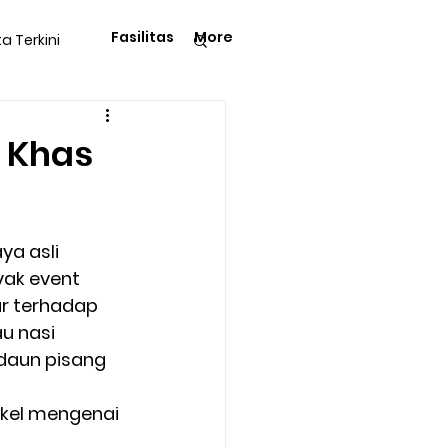
Fasilitas
More
ta Terkini
Pengetahuan
i Khas
a asli 
yak event 
langga
Tips & Trik
r terhadap 
u nasi 
daun pisang 
Kegiatan Rohani
ikel mengenai 