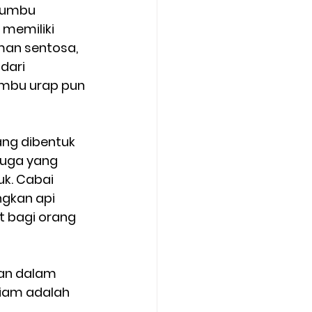
bumbu 
memiliki 
man sentosa, 
ari 
umbu urap pun 
ang dibentuk 
juga yang 
k. Cabai 
gkan api 
 bagi orang 
kan dalam 
siam adalah 
  