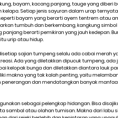
gkung, bayam, kacang panjang, tauge yang diberi 
kelapa. Setiap jenis sayuran dalam urap ternyata 
 seperti bayam yang berarti ayem tentrem atau a
kan tumbuh dan berkembang, kangkung simbol d
g panjang berarti pemikiran yang jauh kedepan. B
u urip atau hidup.  
 disetiap sajian tumpeng selalu ada cabai merah y
reasi. Ada yang diletakkan dipucuk tumpeng, ada 
ai kelopak bunga dan diletakkan diantara lauk pau
liki makna yang tak kalah penting, yaitu melamban
 penerangan dan mendatangkan banyak manfaat
digunakan sebagai pelengkap hidangan. Bisa disaji
rta sambal atau olahan tumisan. Makna dari labu 
 dari rejeki berlebih dan kepintaran yang unggul.