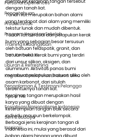
membuat kerajinan tangan tersebut 
Personal Experiences
dengan tanah liat.
Pengetahuan
Tanah liat merupakan bahan alami 
yang terdapat dari alam yang memiliki 
Produktivitas
tekstur lunak dan mudah dibentuk. 
Program Kegiatan Sekolah
Tanah liat berasal dari pelapukan kerak 
bumi yang sebagian besar tersusun 
Training Kebangsaan
oleh batuan feldspatik, granit, dan 
Tren Komunitas
batuan beku. Kerak bumi yang terdiri 
dari unsur silikon, oksigen, dan 
Liburan & Refreshing
aluminium. Aktivitas panas bumi 
membuat pelapukan batuan silika oleh 
Kegiatan Untuk Perusahaan & Umu
asam karbonat, dari situlah 
Pengalaman & Testimoni Pelangga
terbentuknya tanah liat.
Kerajinan tangan merupakan hasil 
Tips & Trik
karya yang dibuat dengan 
Sosialisasi Nasionalisme Indonesia
keterampilan tangan baik secara 
individu maupun berkelompok. 
Seni & Budaya
Berbagai jenis kerajinan tangan di 
Inspirasi
Indonesia ini, mulai yang berasal dari 
bahan alami hingga yang dibuat 