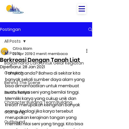
Postingan
All Posts
Citra Alam
All Posts
23 Apr 2019
2 menit membaca
Berkreasi Dengan Tanah Liat
Bagaimana Cara Untuk Gelar Kegiatan
Diperbarui:
28 Jan 2021
Camping
Tahukah anda? Bahwa di sekitar kita 
banyak sekali sumber daya alam yang 
Behind The Scene
bisa dimanfaatkan untuk membuat 
suatu karya seni yang bernilai tinggi. 
Berita Terkini
Memiliki karya yang cukup unik dan 
Character Building Team Building
kreatif merupakan keinginan banyak 
orang. Apalagi jika karya tersebut 
Gathering
merupakan kerajinan tangan yang 
Outbound
memiliki nilai seni yang tinggi. Kita bisa 