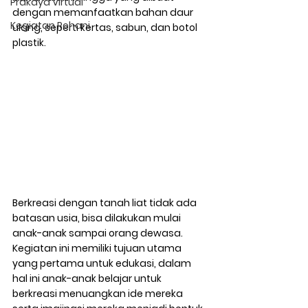
Prakaya Virtual
dengan memanfaatkan bahan daur 
Kegiatan Rohani
ulang, seperti kertas, sabun, dan botol 
plastik.
Berkreasi dengan tanah liat tidak ada 
batasan usia, bisa dilakukan mulai 
anak-anak sampai orang dewasa. 
Kegiatan ini memiliki tujuan utama 
yang pertama untuk edukasi, dalam 
hal ini anak-anak belajar untuk 
berkreasi menuangkan ide mereka 