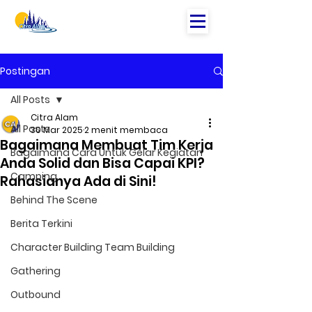
Postingan
All Posts
Citra Alam
All Posts
30 Mar 2025
2 menit membaca
Bagaimana Membuat Tim Kerja
Bagaimana Cara Untuk Gelar Kegiatan
Anda Solid dan Bisa Capai KPI?
Camping
Rahasianya Ada di Sini!
Behind The Scene
Berita Terkini
Character Building Team Building
Gathering
Outbound