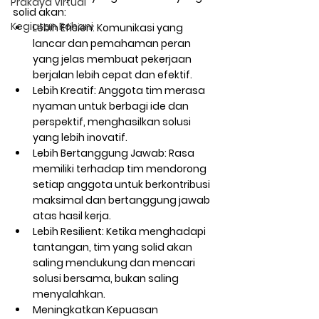
Prakaya Virtual
solid akan:
Kegiatan Rohani
Lebih Efisien:
 Komunikasi yang 
lancar dan pemahaman peran 
yang jelas membuat pekerjaan 
berjalan lebih cepat dan efektif.
Lebih Kreatif:
 Anggota tim merasa 
nyaman untuk berbagi ide dan 
perspektif, menghasilkan solusi 
yang lebih inovatif.
Lebih Bertanggung Jawab:
 Rasa 
memiliki terhadap tim mendorong 
setiap anggota untuk berkontribusi 
maksimal dan bertanggung jawab 
atas hasil kerja.
Lebih Resilient:
 Ketika menghadapi 
tantangan, tim yang solid akan 
saling mendukung dan mencari 
solusi bersama, bukan saling 
menyalahkan.
Meningkatkan Kepuasan 