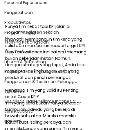
Personal Experiences
Pengetahuan
Produktivitas
Punya tim hebat tapi KPI jalan di 
Program Kegiatan Sekolah
tempat? Jangan 
khawatir!
 Membangun tim kerja yang 
Training Kebangsaan
solid dan mampu mencapai target KPI 
(Key Performance Indicators) memang 
Tren Komunitas
bukan pekerjaan instan. Namun, 
Liburan & Refreshing
dengan strategi yang tepat, Anda bisa 
menciptakan lingkungan kerja yang 
Kegiatan Untuk Perusahaan & Umu
produktif dan penuh semangat.
Pengalaman & Testimoni Pelangga
Mengapa Tim yang Solid Itu Penting 
Tips & Trik
untuk Capai KPI?
Sosialisasi Nasionalisme Indonesia
Tim yang solid bukan hanya sekadar 
kumpulan individu yang bekerja di 
Seni & Budaya
bawah satu atap. Mereka memiliki 
Inspirasi
ikatan kuat, saling percaya, dan 
memiliki tujuan yang sama. Tim yang 