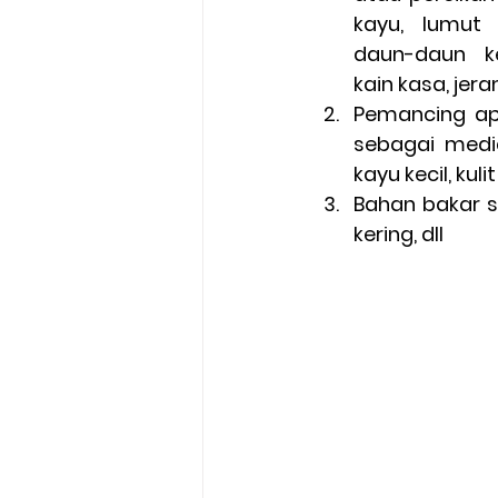
kayu, lumut k
daun-daun ke
kain kasa, jer
Pemancing api
sebagai medi
kayu kecil, kuli
Bahan bakar s
kering, dll