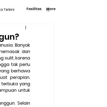
Fasilitas
More
ta Terkini
Pengetahuan
gun?
usia. Banyak 
 memasak dan 
sulit, karena 
ga tak perlu 
langga
Tips & Trik
yang berhawa 
t perapian. 
 terbuka yang 
Kegiatan Rohani
ampuan untuk 
ggun. Selain 