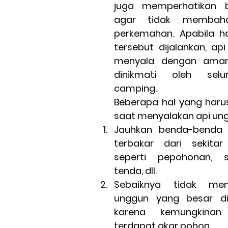
juga memperhatikan b
agar tidak membaha
perkemahan. Apabila hal
tersebut dijalankan, ap
menyala dengan aman
dinikmati oleh selu
camping.
Beberapa hal yang harus
saat menyalakan api ung
Jauhkan benda-benda
terbakar dari sekitar
seperti pepohonan, s
tenda, dll.
Sebaiknya tidak men
unggun yang besar di
karena kemungkinan 
terdapat akar pohon