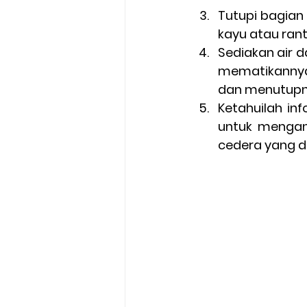
Tutupi bagian
kayu atau ran
Sediakan air 
mematikannya
dan menutupn
Ketahuilah in
untuk mengant
cedera yang d