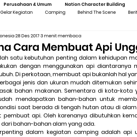
Perusahaan & Umum
Nation Character Building
Gelar Kegiatan
Camping
Behind The Scene
Beri
donesia
28 Des 2017
3 menit membaca
ng
Gathering
Outbound
Personal Experiences
a Cara Membuat Api Ung
lah satu kebutuhan penting dalam kehidupan man
atan Sekolah
Training Kebangsaan
Tren Komunitas
ilakukan dengan menggunakan api diantaranya
uh. Di perkotaan, membuat api bukanlah hal yang 
rbagai jenis dan ukuran mudah ditemukan sehing
tan Untuk Perusahaan & Umu
Pengalaman & Testimoni Pe
asak bahan makanan. Sementara di kota-kota 
udah mendapatkan bahan-bahan untuk membua
ndisi saat berada di tengah hutan atau di alam
sia
Seni & Budaya
Inspirasi
Prakaya Virtual
lat pembuat api. Oleh karenanya dibutuhkan kem
 dari bahan-bahan alam yang ada.
erpenting dalam kegiatan camping adalah api un