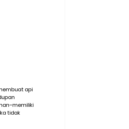
membuat api 
dupan 
eman–memiliki 
a tidak 