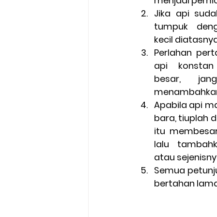
menjadi pemic
Jika api sud
tumpuk denga
kecil diatasny
Perlahan pert
api konstan
besar, jang
menambahkan 
Apabila api ma
bara, tiuplah di
itu membesar 
lalu tambahk
atau sejenisn
Semua petunju
bertahan lama