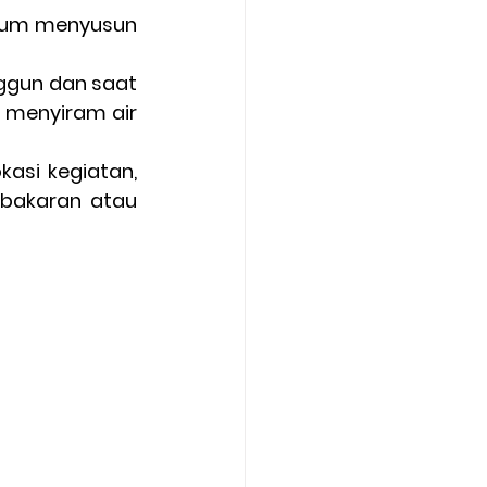
lum menyusun 
gun dan saat 
menyiram air 
asi kegiatan, 
ebakaran atau 