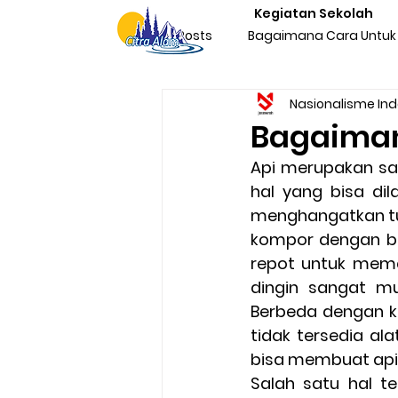
Kegiatan Sekolah
All Posts
Bagaimana Cara Untuk 
Nasionalisme In
Character Building Team Buildi
Bagaiman
Api merupakan sa
Produktivitas
Program Kegi
hal yang bisa d
menghangatkan tub
kompor dengan be
Liburan & Refreshing
Kegia
repot untuk mem
dingin sangat m
Berbeda dengan ko
Sosialisasi Nasionalisme Indone
tidak tersedia a
bisa membuat api
Salah satu hal t