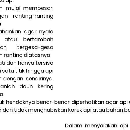
u api 
ah mulai membesar, 
n ranting-ranting 
a
ahankan agar nyala 
 atau bertambah 
an tergesa-gesa 
ranting diatasnya
ti dan hanya tersisa 
 satu titik hingga api 
dengan sendirinya, 
anlah daun kering 
ya
k hendaknya benar-benar diperhatikan agar api 
 dan tidak menghabiskan korek api atau bahan b
Dalam menyalakan api u