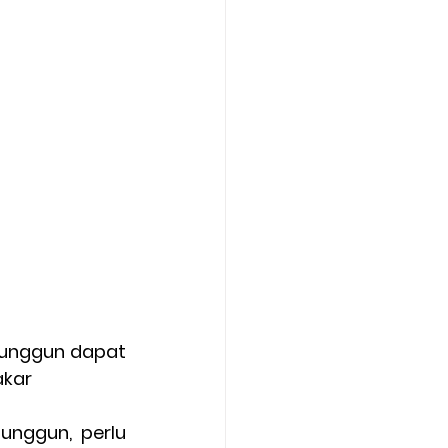
unggun dapat 
akar
nggun, perlu 