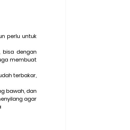
 perlu untuk 
 bisa dengan 
juga membuat 
dah terbakar, 
ng bawah, dan 
enyilang agar 
a