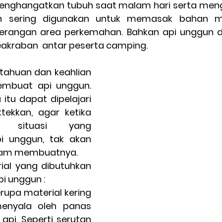
enghangatkan tubuh saat malam hari serta mengu
n sering digunakan untuk memasak bahan m
rangan area perkemahan. Bahkan api unggun d
eakraban  antar peserta camping.
ahuan dan keahlian 
mbuat api unggun. 
u dapat dipelajari 
tekkan, agar ketika 
 situasi yang 
 unggun, tak akan 
alam membuatnya.
rial yang dibutuhkan 
i unggun :
rupa material kering 
nyala oleh panas 
api. Seperti serutan 