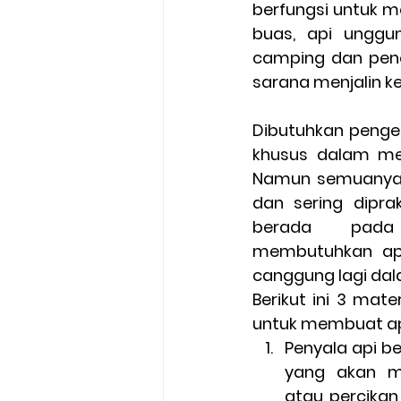
berfungsi untuk m
buas, api unggu
camping dan pene
sarana menjalin k
Dibutuhkan penget
khusus dalam me
Namun semuanya it
dan sering diprak
berada pada
membutuhkan api
canggung lagi d
Berikut ini 3 mate
untuk membuat ap
Penyala api be
yang akan me
atau percikan 