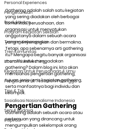
Personal Experiences
Gathering adalah salah satu kegiatan 
Pengetahuan
yang sering diadakan oleh berbagai 
Produktivitas
komunitas, perusahaan, dan 
organisasi untuk menyatukan 
Program Kegiatan Sekolah
anggotanya dalam sebuah acara 
Training Kebangsaan
yang menyenangkan dan bermakna. 
Tetapi, apa sebenarnya arti gathering 
Tren Komunitas
itu? Mengapa begitu banyak organisasi 
memilih untuk mengadakan 
Liburan & Refreshing
gathering? Dalam blog ini, kita akan 
Kegiatan Untuk Perusahaan & Umu
membahas pengertian gathering, 
tujuan, jenis-jenis kegiatan gathering, 
Pengalaman & Testimoni Pelangga
serta manfaatnya bagi individu dan 
Tips & Trik
kelompok.
Sosialisasi Nasionalisme Indonesia
Pengertian Gathering
Seni & Budaya
Gathering adalah sebuah acara atau 
pertemuan yang dirancang untuk 
Inspirasi
mengumpulkan sekelompok orang 