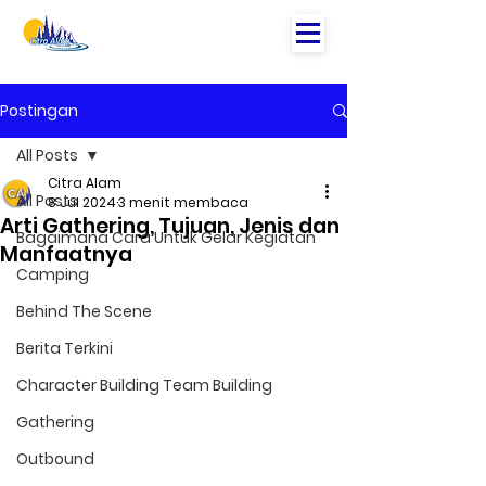
Postingan
All Posts
Citra Alam
All Posts
8 Jul 2024
3 menit membaca
Arti Gathering, Tujuan, Jenis dan
Bagaimana Cara Untuk Gelar Kegiatan
Manfaatnya
Camping
Behind The Scene
Berita Terkini
Character Building Team Building
Gathering
Outbound