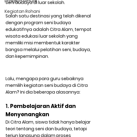
Prakaya Virtual
seni budaya di luar sekolah
.
Kegiatan Rohani
Salah satu destinasi yang telah dikenal 
dengan program seni budaya 
edukatifnya adalah 
Citra Alam
, tempat 
wisata edukasi luar sekolah yang 
memiliki misi membentuk karakter 
bangsa melalui pelatihan seni, budaya, 
dan kepemimpinan.
Lalu, mengapa para guru sebaiknya 
memilih kegiatan seni budaya di Citra 
Alam? Ini dia beberapa alasannya:
1. 
Pembelajaran Aktif dan 
Menyenangkan
Di Citra Alam, siswa tidak hanya belajar 
teori tentang seni dan budaya, tetapi 
terjun langsung dalam proses 