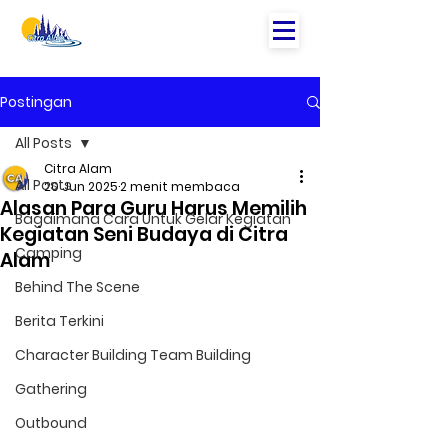
Postingan
All Posts
Citra Alam
All Posts
20 Jun 2025
2 menit membaca
Alasan Para Guru Harus Memilih
Bagaimana Cara Untuk Gelar Kegiatan
Kegiatan Seni Budaya di Citra
Camping
Alam
Behind The Scene
Berita Terkini
Character Building Team Building
Gathering
Outbound