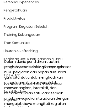
Personal Experiences
Pengetahuan
Produktivitas
Program Kegiatan Sekolah
Training Kebangsaan
Tren Komunitas
Liburan & Refreshing
Kegiatan Untuk Perusahaan & Umu
Dalam dunia pendidikan saat ini, 
pembelajaran tidak lagi hanya sebatas 
Pengalaman & Testimoni Pelangga
buku pelajaran dan papan tulis. Para 
Tips & Trik
guru dituntut untuk menghadirkan 
pengalaman belajar yang lebih 
Sosialisasi Nasionalisme Indonesia
menyenangkan, interaktif, dan 
Seni & Budaya
bermakna. Salah satu cara terbaik 
untuk mewujudkan itu adalah dengan 
Inspirasi
mengajak siswa mengikuti 
kegiatan 