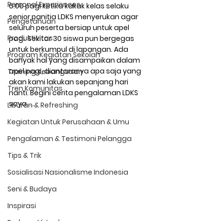
Personal Experiences
6.00 pagi ketika kakak kelas selaku 
senior panitia LDKS menyerukan agar 
Pengetahuan
seluruh peserta bersiap untuk apel 
Produktivitas
pagi. Sekitar 30 siswa pun bergegas 
untuk berkumpul di lapangan. Ada 
Program Kegiatan Sekolah
banyak hal yang disampaikan dalam 
apel pagi, diantaranya apa saja yang 
Training Kebangsaan
akan kami lakukan sepanjang hari 
Tren Komunitas
nanti. Begini cerita pengalaman LDKS 
saya….. 
Liburan & Refreshing
Kegiatan Untuk Perusahaan & Umu
Pengalaman & Testimoni Pelangga
Tips & Trik
Sosialisasi Nasionalisme Indonesia
Seni & Budaya
Inspirasi