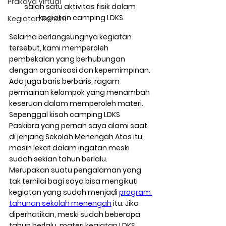
Prakaya Virtual
salah satu aktivitas fisik dalam 
kegiatan camping LDKS
Kegiatan Rohani
Selama berlangsungnya kegiatan 
tersebut, kami memperoleh 
pembekalan yang berhubungan 
dengan organisasi dan kepemimpinan. 
Ada juga baris berbaris, ragam 
permainan kelompok yang menambah 
keseruan dalam memperoleh materi. 
Sepenggal kisah camping LDKS 
Paskibra yang pernah saya alami saat 
di jenjang Sekolah Menengah Atas itu, 
masih lekat dalam ingatan meski 
sudah sekian tahun berlalu.  
Merupakan suatu pengalaman yang 
tak ternilai bagi saya bisa mengikuti 
kegiatan yang sudah menjadi 
program 
tahunan sekolah menengah
 itu. Jika 
diperhatikan, meski sudah beberapa 
tahun berlalu, materi kegiatan LDKS 