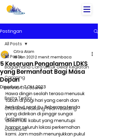
Postingan
All Posts
Citra Alam
All Posts
18 Jan 2021
2 menit membaca
5 Keseruan Pengalaman LDKS
Bagaimana Cara Untuk Gelar Kegiatan
yang Bermanfaat Bagi Masa
Camping
Depan
Diperbarui:
7 Okt 2023
Behind The Scene
Hawa dingin seolah terasa menusuk 
Berita Terkini
tubuh di pagi hari yang cerah dan 
berkabut saat itu. Beberapa tenda 
Character Building Team Building
yang didirikan di pinggir sungai 
Gathering
diselimuti  kabut yang menutupi 
hampir seluruh lokasi perkemahan 
Outbound
kami. Jam masih menunjukkan pukul 