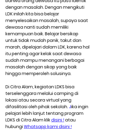
bahwa orang dewasa itu pasti identik 
dengan masalah. Dengan mengikuti 
LDK inilah kita bisa belajar 
menyelesaikan masalah, supaya saat 
dewasa nanti sudah memiliki 
kemampuan baik. Belajar bersikap 
untuk tidak mudah panik, takut dan 
marah, dipelajari dalam LDK, karena hal 
itu penting agar kelak saat dewasa 
sudah mampu menangani berbagai 
masalah dengan sikap yang baik 
hingga memperoleh solusinya. 
Di Citra Alam, kegiatan LDKS bisa 
terselenggara melalui camping di 
lokasi atau secara virtual yang 
difasilitasi oleh pihak sekolah. 
J
ika ingin 
pelajari lebih lanjut tentang program 
LDKS di Citra Alam klik 
disini !
 atau 
hubungi 
Whatsapp kami disini !