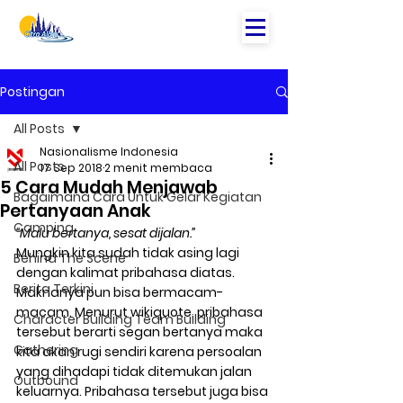
Postingan
All Posts
Nasionalisme Indonesia
All Posts
17 Sep 2018
2 menit membaca
5 Cara Mudah Menjawab
Bagaimana Cara Untuk Gelar Kegiatan
Pertanyaan Anak
Camping
“Malu bertanya, sesat dijalan.” 
Mungkin kita sudah tidak asing lagi 
Behind The Scene
dengan kalimat pribahasa diatas. 
Berita Terkini
Maknanya pun bisa bermacam-
macam. Menurut wikiquote, pribahasa 
Character Building Team Building
tersebut berarti segan bertanya maka 
Gathering
kita akan rugi sendiri karena persoalan 
yang dihadapi tidak ditemukan jalan 
Outbound
keluarnya. Pribahasa tersebut juga bisa 