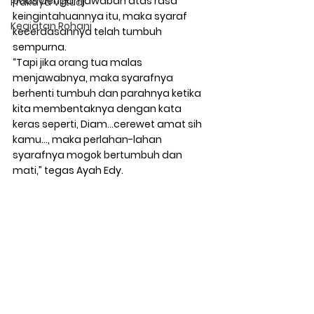
puas dengan jawaban atas rasa 
Prakaya Virtual
keingintahuannya itu, maka syaraf 
Kegiatan Rohani
kecerdasannya telah tumbuh 
sempurna. 
“Tapi jika orang tua malas 
menjawabnya, maka syarafnya 
berhenti tumbuh dan parahnya ketika 
kita membentaknya dengan kata 
keras seperti, Diam…cerewet amat sih 
kamu…, maka perlahan-lahan 
syarafnya mogok bertumbuh dan 
mati,” tegas Ayah Edy.