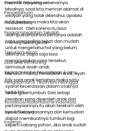
Personal Experiences
memiliki arti yang sebenarnya. 
Misalnya, saat kita mencari alamat di 
Pengetahuan
wilayah yang tidak diketahui, apabila 
tidak bertanya maka kita akan 
Produktivitas
tersesat.  Oleh karena itu bisa 
Program Kegiatan Sekolah
disimpulkan bahwa bertanya adalah 
cara yang paling tepat dan mudah 
Training Kebangsaan
untuk mengetahui hal yang belum 
Tren Komunitas
diketahui. Siapa saja bisa 
menggunakan cara tersebut, 
Liburan & Refreshing
termasuk anak-anak. 
Kegiatan Untuk Perusahaan & Umu
Menurut Praktisi Pendidikan Anak, Ayah 
Edy saat anak bertanya maka satu 
Pengalaman & Testimoni Pelangga
syaraf kecerdasan dalam otaknya 
Tips & Trik
sedang bertumbuh. Dari setiap 
jawaban yang diperoleh anak dari 
Sosialisasi Nasionalisme Indonesia
pertanyaannya itu akan terekam oleh 
Seni & Budaya
syaraf kecerdasannya dan kemudian 
dapat membuatnya tumbuh lagi 
Inspirasi
seperti cabang pohon. Jika anak sudah 