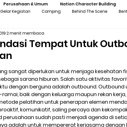
Perusahaan & Umum
Nation Character Building
Gelar Kegiatan
Camping
Behind The Scene
Beri
2019
2 menit membaca
ng
Gathering
Outbound
Personal Experiences
ndasi Tempat Untuk Outb
aan
atan Sekolah
Training Kebangsaan
Tren Komunitas
ruang sangat diperlukan untuk menjaga kesehatan fi
sebagai sarana hiburan. Salah satu aktivitas favori
tan Untuk Perusahaan & Umu
Pengalaman & Testimoni Pe
tu dengan berguna adalah outbound. Outbound
-ramai, baik dengan keluarga maupun rekan kerja,
metode pelatihan untuk penerapan elemen mendas
sia
Seni & Budaya
Inspirasi
Prakaya Virtual
 proaktif, komunikatif, saling percaya dan kekompak
 perusahaan sudah pasti menjadi agenda di setia
nnya adalah untuk mempererat kerjasama dengan 