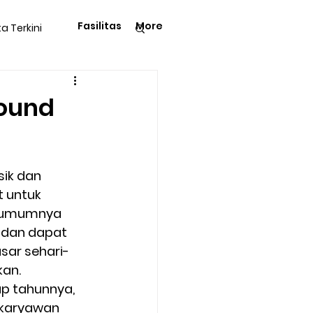
Fasilitas
More
ta Terkini
Pengetahuan
ound
sik dan 
t untuk 
langga
Tips & Trik
umumnya 
 dan dapat 
ar sehari-
Kegiatan Rohani
an.  
p tahunnya, 
karyawan 