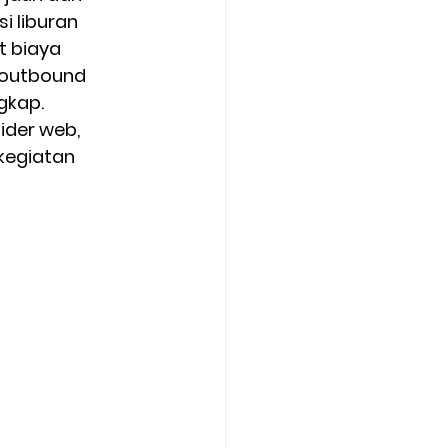
 liburan 
 biaya 
 outbound 
gkap. 
ider web, 
kegiatan 