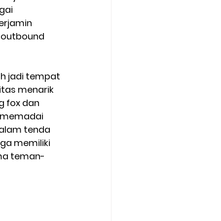
gai 
erjamin 
 outbound 
h jadi tempat 
itas menarik 
g fox dan 
ng memadai 
alam tenda 
ga memiliki 
ama teman-