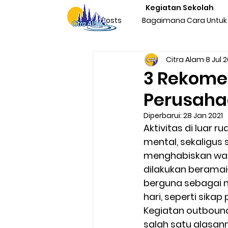
Kegiatan Sekolah
All Posts
Bagaimana Cara Untuk 
Citra Alam
8 Jul 
Character Building Team Buildi
3 Rekome
Perusah
Produktivitas
Program Kegi
Diperbarui:
28 Jan 2021
Aktivitas di luar 
mental, sekaligus 
Liburan & Refreshing
Kegia
menghabiskan wak
dilakukan beramai
berguna sebagai 
Sosialisasi Nasionalisme Indone
hari, seperti sikap
Kegiatan outbound
salah satu alasa