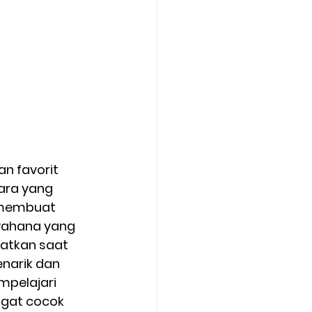
 favorit 
ara yang 
 membuat 
wahana yang 
atkan saat 
enarik dan 
mpelajari 
gat cocok 